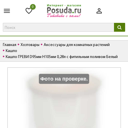
0
Главная
Хозтовары
Аксессуары для комнатных растений
Кашпо
Кашпо ГРЕВИ D95мм H105мм 0,28л с фитильным поливом Белый
К
Фото на проверке.