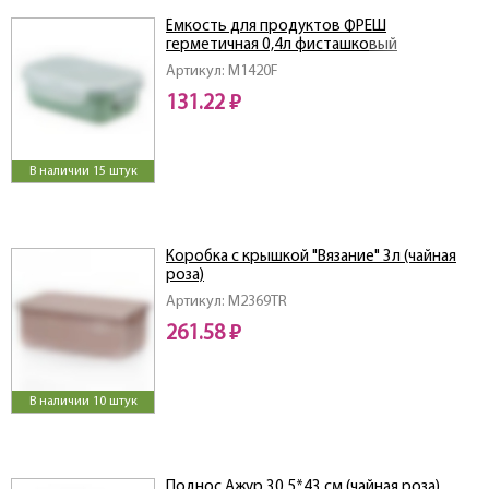
Ёмкость для продуктов ФРЕШ
герметичная 0,4л фисташковый
Артикул: M1420F
131.22 ₽
В наличии 15 штук
Коробка с крышкой "Вязание" 3л (чайная
роза)
Артикул: M2369TR
261.58 ₽
В наличии 10 штук
Поднос Ажур 30,5*43 см (чайная роза)