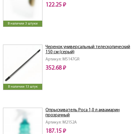
122.25 ₽
В наличии 3 штуки
Черенок универсальный телескопический
150 см (серый)
Артикул: M5147GR
352.68 ₽
В наличии 13 штук
Опрыскиватель Роса 1,0 л аквамарин
прозрачный
Артикул: M2152A
187.15 ₽