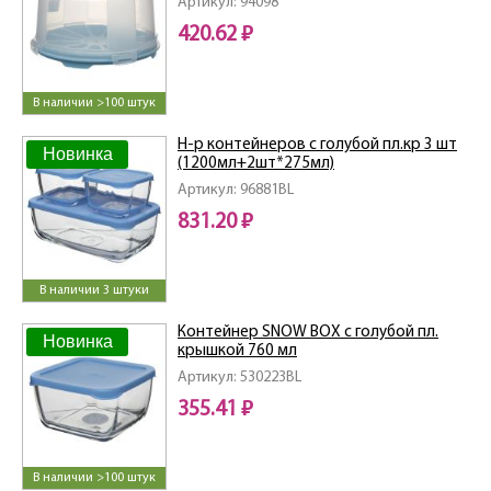
Артикул: 94098
420.62 ₽
В наличии >100 штук
Н-р контейнеров с голубой пл.кр 3 шт
Новинка
(1200мл+2шт*275мл)
Артикул: 96881BL
831.20 ₽
В наличии 3 штуки
Контейнер SNOW BOX с голубой пл.
Новинка
крышкой 760 мл
Артикул: 530223BL
355.41 ₽
В наличии >100 штук