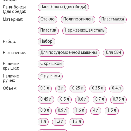
Ланч-боксы (для обеда)
Ланч-боксы
(для обеда):
Стекло
Полипропилен
Пластмасса
Материал:
Пластик
Нержавеющая сталь
Набор
Набор:
Для посудомоечной машины
Для СВЧ
Назначение:
С крышкой
Наличие
крышки:
С ручками
Наличие
ручек:
0.3 л
2 л
0.25 л
0.35 л
0.4 л
Объем:
0.45 л
0.5 л
0.6 л
0.7 л
0.75 л
0.8 л
0.9 л
1.6 л
4 л
1.5 л
1 л
1.2 л
1.3 л