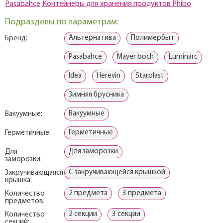
Pasabahce
Контейнеры для хранения продуктов Phibo
Подразделы по параметрам:
Альтернатива
Полимербыт
Бренд:
Pasabahce
Mayer boch
Luminarc
Idea
Herevin
Starplast
Зимняя брусника
Вакуумные
Вакуумные:
Герметичные
Герметичные:
Для заморозки
Для
заморозки:
С закручивающейся крышкой
Закручивающаяся
крышка:
2 предмета
3 предмета
Количество
предметов:
2 секции
3 секции
Количество
секций: