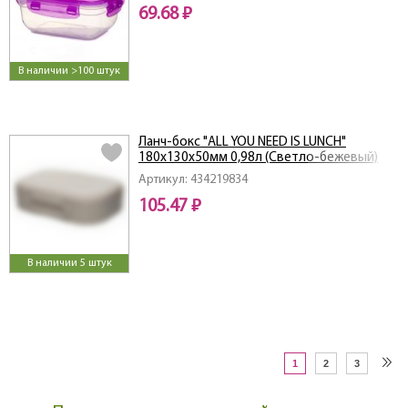
69.68 ₽
В наличии >100 штук
Ланч-бокс "ALL YOU NEED IS LUNCH"
180x130x50мм 0,98л (Светло-бежевый)
Артикул: 434219834
105.47 ₽
В наличии 5 штук
1
2
3