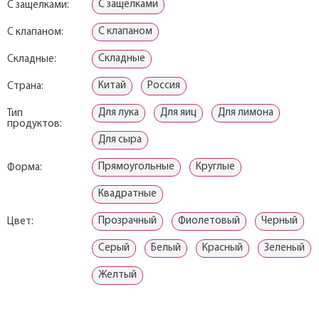
С защелками
С защелками:
С клапаном
С клапаном:
Складные
Складные:
Китай
Россия
Страна:
Для лука
Для яиц
Для лимона
Тип
продуктов:
Для сыра
Прямоугольные
Круглые
Форма:
Квадратные
Прозрачный
Фиолетовый
Черный
Цвет:
Серый
Белый
Красный
Зеленый
Желтый