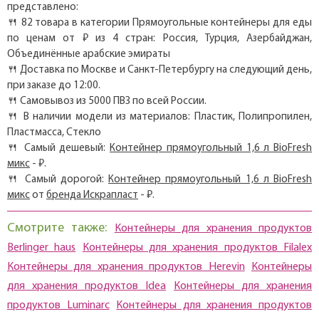
представлено:
🍴 82 товара в категории Прямоугольные контейнеры для еды
по ценам от ₽ из 4 стран: Россия, Турция, Азербайджан,
Объединённые арабские эмираты
🍴 Доставка по Москве и Санкт-Петербургу на следующий день,
при заказе до 12:00.
🍴 Самовывоз из 5000 ПВЗ по всей России.
🍴 В наличии модели из материалов: Пластик, Полипропилен,
Пластмасса, Стекло
🍴 Самый дешевый:
Контейнер прямоугольный 1,6 л BioFresh
микс
- ₽.
🍴 Самый дорогой:
Контейнер прямоугольный 1,6 л BioFresh
микс
от
бренда Искрапласт
- ₽.
Смотрите также:
Контейнеры для хранения продуктов
Berlinger haus
Контейнеры для хранения продуктов Filalex
Контейнеры для хранения продуктов Herevin
Контейнеры
для хранения продуктов Idea
Контейнеры для хранения
продуктов Luminarc
Контейнеры для хранения продуктов