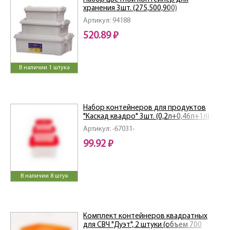
хранения 3шт. (275,500,900)
л(1,25;2;3,75) л
Артикул: 94188
520.89 ₽
В наличии 1 штука
Набор контейнеров для продуктов
"Каскад квадро" 3шт. (0,2л+0,46л+1л)
Артикул: -67031-
99.92 ₽
В наличии 8 штук
Комплект контейнеров квадратных
для СВЧ "Дуэт", 2 штуки (объем 700