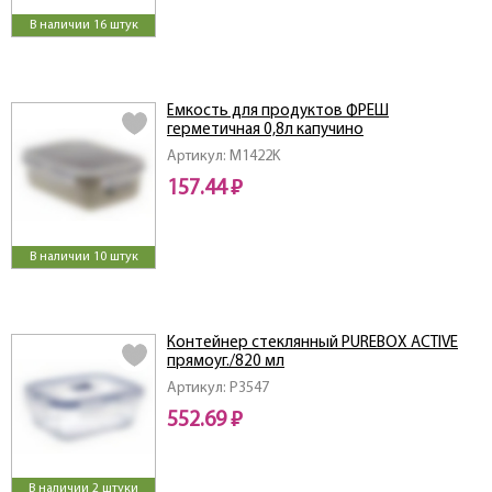
В наличии 16 штук
Ёмкость для продуктов ФРЕШ
герметичная 0,8л капучино
Артикул: M1422K
157.44 ₽
В наличии 10 штук
Контейнер стеклянный PUREBOX ACTIVE
прямоуг./820 мл
Артикул: P3547
552.69 ₽
В наличии 2 штуки