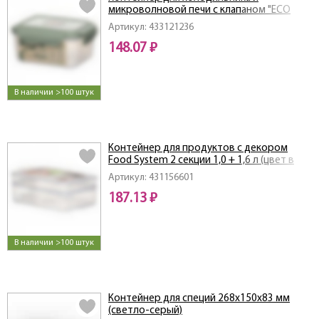
микроволновой печи с клапаном "ECO
STYLE" 0,5л (Зеленый флэк)
Артикул: 433121236
148.07 ₽
В наличии >100 штук
Контейнер для продуктов с декором
Food System 2 секции 1,0 + 1,6 л (цвет в
ассортименте)
Артикул: 431156601
187.13 ₽
В наличии >100 штук
Контейнер для специй 268х150х83 мм
(светло-серый)