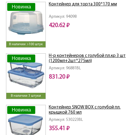
Контейнер для торта 300*170 мм
Новинка
Артикул: 94098
420.62 ₽
В наличии >100 штук
Н-р контейнеров с голубой пл.кр 3 шт
Новинка
(1200мл+2шт*275мл)
Артикул: 96881BL
831.20 ₽
В наличии 3 штуки
Контейнер SNOW BOX с голубой пл.
Новинка
крышкой 760 мл
Артикул: 530223BL
355.41 ₽