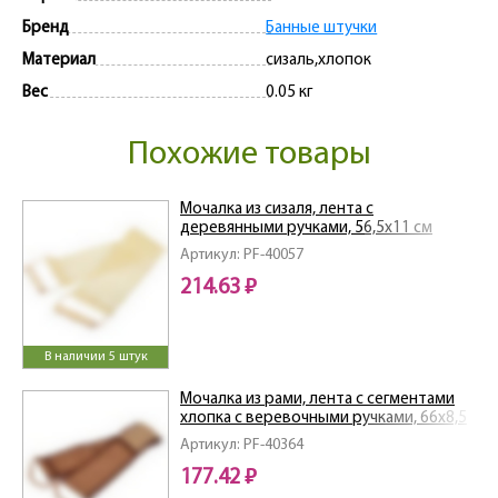
Бренд
Банные штучки
Материал
сизаль,хлопок
Вес
0.05 кг
Похожие товары
Мочалка из сизаля, лента с
деревянными ручками, 56,5х11 см
(66,5х11 см с ручками) "Банные штучки"
Артикул: PF-40057
/30
214.63 ₽
В наличии 5 штук
Мочалка из рами, лента с сегментами
хлопка с веревочными ручками, 66х8,5
см (76х8,5 см с ручками)
Артикул: PF-40364
177.42 ₽