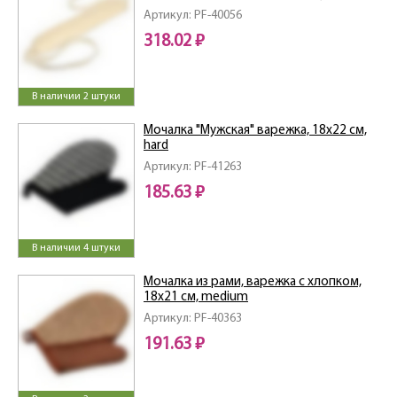
medium
Артикул: PF-40056
318.02 ₽
В наличии 2 штуки
Мочалка "Мужская" варежка, 18х22 см,
hard
Артикул: PF-41263
185.63 ₽
В наличии 4 штуки
Мочалка из рами, варежка с хлопком,
18х21 см, medium
Артикул: PF-40363
191.63 ₽