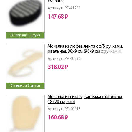
см, hard
Артикул: PF-41261
147.68 ₽
В наличии 1 штука
Мочалка из люфы, лента с х/б ручками,
овальная, 38х9 см (96х9 см с ручками),
medium
Артикул: PF-40056
318.02 ₽
В наличии 2 штуки
Мочалка из сизаля, варежка с хлопком,
18х20 см, hard
Артикул: PF-40013
160.68 ₽