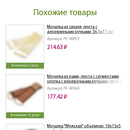
Похожие товары
Мочалка из сизаля, лента с
деревянными ручками, 56,5х11 см
(66,5х11 см с ручками) "Банные штучки"
Артикул: PF-40057
/30
214.63 ₽
В наличии 5 штук
Мочалка из рами, лента с сегментами
хлопка с веревочными ручками, 66х8,5
см (76х8,5 см с ручками)
Артикул: PF-40364
177.42 ₽
В наличии 12 штук
Мочалка "Мужская" объёмная, 10х15х5