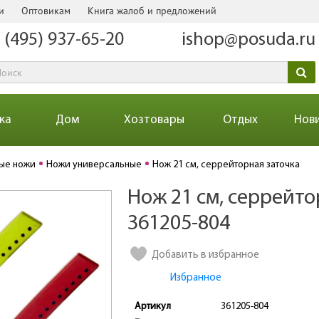
и
Оптовикам
Книга жалоб и предложений
 (495) 937-65-20
ishop@posuda.ru
ка
Дом
Хозтовары
Отдых
Нов
ые ножи
Ножи универсальные
Нож 21 см, серрейторная заточка
Нож 21 см, серрейто
Количество
361205-804
Добавить в избранное
Избранное
Артикул
361205-804