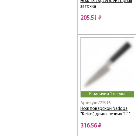
Нож 18 см, серрейторная
заточка
205.51 ₽
В наличии 1 штука
Артикул: 722916
Нож поварской Nadoba
"Keiko", длина лезвия 12,5
см
316.56 ₽