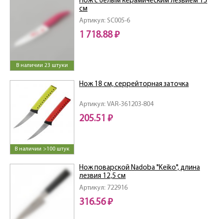
Нож с белым керамическим лезвием 15
см
Артикул: SC005-6
1 718.88 ₽
В наличии 23 штуки
Нож 18 см, серрейторная заточка
Артикул: VAR-361203-804
205.51 ₽
В наличии >100 штук
Нож поварской Nadoba "Keiko", длина
лезвия 12,5 см
Артикул: 722916
316.56 ₽