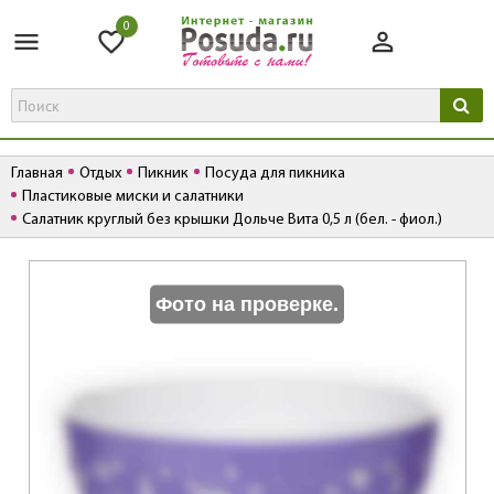
0
Главная
Отдых
Пикник
Посуда для пикника
Пластиковые миски и салатники
Салатник круглый без крышки Дольче Вита 0,5 л (бел. - фиол.)
К
Фото на проверке.