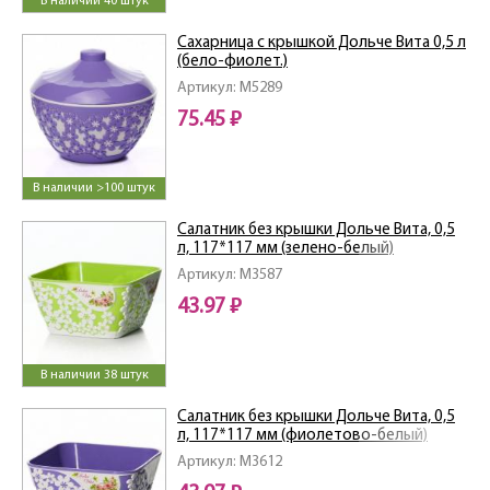
В наличии 40 штук
Сахарница с крышкой Дольче Вита 0,5 л
(бело-фиолет.)
Артикул: M5289
75.45 ₽
В наличии >100 штук
Салатник без крышки Дольче Вита, 0,5
л, 117*117 мм (зелено-белый)
Артикул: M3587
43.97 ₽
В наличии 38 штук
Салатник без крышки Дольче Вита, 0,5
л, 117*117 мм (фиолетово-белый)
Артикул: M3612