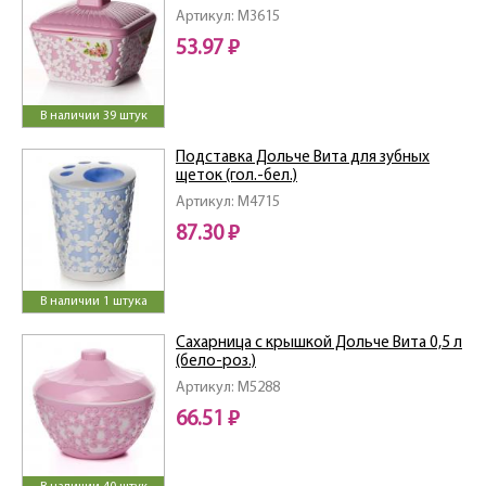
Артикул: M3615
53.97 ₽
В наличии 39 штук
Подставка Дольче Вита для зубных
щеток (гол.-бел.)
Артикул: M4715
87.30 ₽
В наличии 1 штука
Сахарница с крышкой Дольче Вита 0,5 л
(бело-роз.)
Артикул: M5288
66.51 ₽