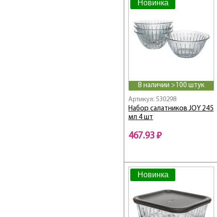
Новинка
В наличии >100 штук
Артикул: 530298
Набор салатников JOY 245
мл 4 шт
467.93 ₽
Новинка