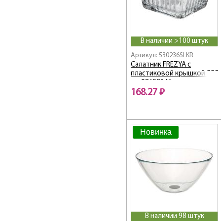
В наличии >100 штук
Артикул: 530236SLKR
Салатник FREZYA с
пластиковой крышкой 225
мл 98*98*45 мм
168.27 ₽
Новинка
В наличии 98 штук