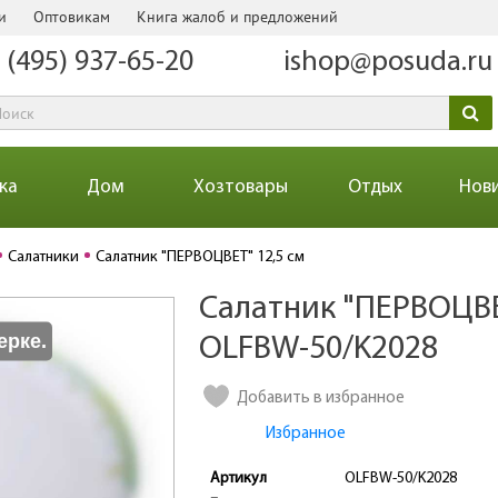
и
Оптовикам
Книга жалоб и предложений
 (495) 937-65-20
ishop@posuda.ru
ка
Дом
Хозтовары
Отдых
Нов
Салатники
Салатник "ПЕРВОЦВЕТ" 12,5 см
Салатник "ПЕРВОЦВЕТ
Количество
ерке.
OLFBW-50/K2028
Добавить в избранное
Избранное
Артикул
OLFBW-50/K2028