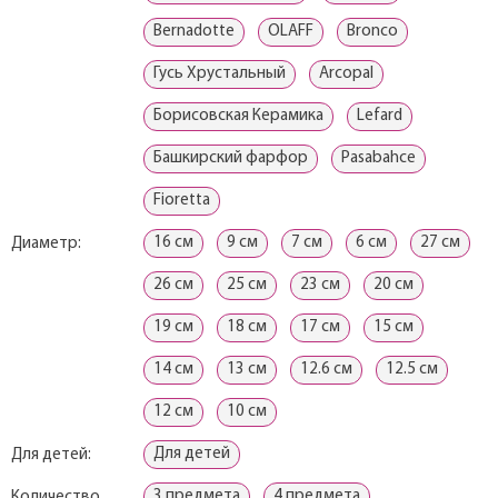
Bernadotte
OLAFF
Bronco
Гусь Хрустальный
Arcopal
Борисовская Керамика
Lefard
Башкирский фарфор
Pasabahce
Fioretta
16 см
9 см
7 см
6 см
27 см
Диаметр:
26 см
25 см
23 см
20 см
19 см
18 см
17 см
15 см
14 см
13 см
12.6 см
12.5 см
12 см
10 см
Для детей
Для детей:
3 предмета
4 предмета
Количество