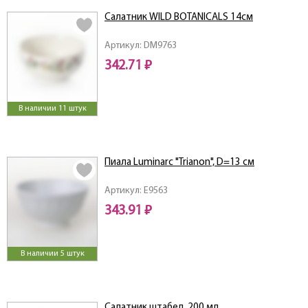
Салатник WILD BOTANICALS 14см
Артикул: DM9763
342.71 ₽
В наличии 11 штук
Пиала Luminarc "Trianon", D=13 см
Артикул: E9563
343.91 ₽
В наличии 5 штук
Салатник штабел.,200 мл