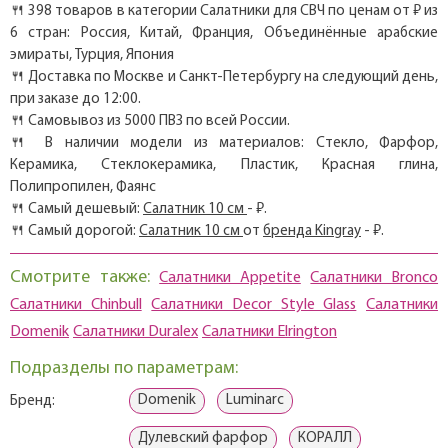
🍴 398 товаров в категории Салатники для СВЧ по ценам от ₽ из
6 стран: Россия, Китай, Франция, Объединённые арабские
эмираты, Турция, Япония
🍴 Доставка по Москве и Санкт-Петербургу на следующий день,
при заказе до 12:00.
🍴 Самовывоз из 5000 ПВЗ по всей России.
🍴 В наличии модели из материалов: Стекло, Фарфор,
Керамика, Стеклокерамика, Пластик, Красная глина,
Полипропилен, Фаянс
🍴 Самый дешевый:
Салатник 10 см
- ₽.
🍴 Самый дорогой:
Салатник 10 см
от
бренда Kingray
- ₽.
Смотрите также:
Салатники Appetite
Салатники Bronco
Салатники Chinbull
Салатники Decor Style Glass
Салатники
Domenik
Салатники Duralex
Салатники Elrington
Подразделы по параметрам:
Domenik
Luminarc
Бренд:
Дулевский фарфор
КОРАЛЛ