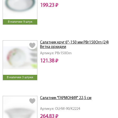
199.23 ₽
В наличии 9 штук
Салатник круг 6"-150 мм PBr150Orn (24)
Ветка орхидеи
Артикул: PBr150Orn
121.38 ₽
В наличии 3 штуки
Салатник "ГАРМОНИЯ" 22,5 см
Артикул: OLHW-90/K2224
264.83 ₽