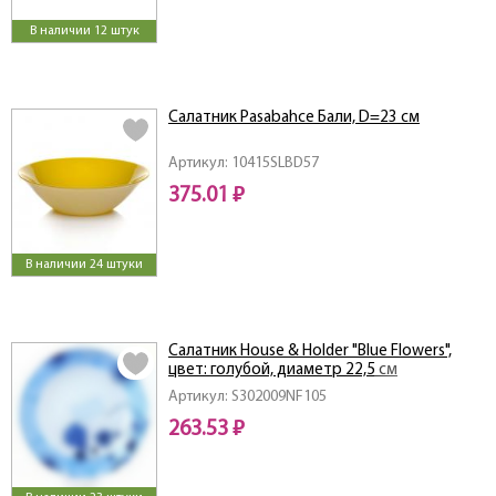
В наличии 12 штук
Салатник Pasabahce Бали, D=23 см
Артикул: 10415SLBD57
375.01 ₽
В наличии 24 штуки
Салатник House & Holder "Blue Flowers",
цвет: голубой, диаметр 22,5 см
Артикул: S302009NF105
263.53 ₽