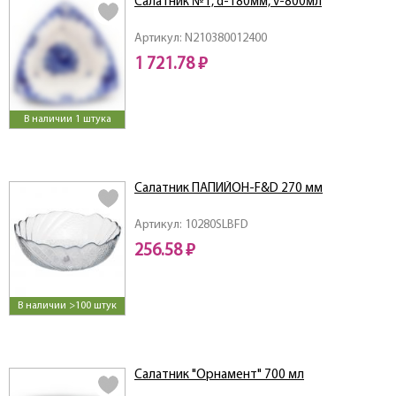
Салатник №1, d-180мм, v-800мл
Артикул: N210380012400
1 721.78 ₽
В наличии 1 штука
Салатник ПАПИЙОН-F&D 270 мм
Артикул: 10280SLBFD
256.58 ₽
В наличии >100 штук
Салатник "Орнамент" 700 мл