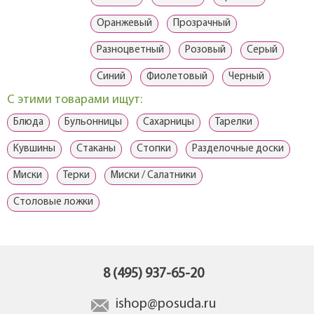
Оранжевый
Прозрачный
Разноцветный
Розовый
Серый
Синий
Фиолетовый
Черный
С этими товарами ищут:
Блюда
Бульонницы
Сахарницы
Тарелки
Кувшины
Стаканы
Стопки
Разделочные доски
Миски
Терки
Миски / Салатники
Столовые ложки
8 (495) 937-65-20
ishop@posuda.ru