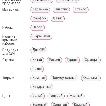
предметов:
Керамика
Пластик
Стекло
Материал:
Фарфор
Фаянс
Набор
Набор:
С крышкой
Наличие
крышки в
наборе:
Для СВЧ
Подходит
для СВЧ:
Китай
Россия
Турция
Франция
Страна:
Чехия
Круглая
Прямоугольная
Овальная
Форма:
Квадратная
Белый
Голубой
Желтый
Цвет:
Зеленый
Золотой
Красный