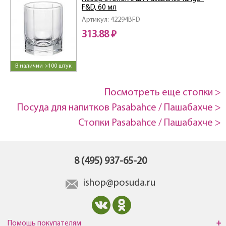
F&D, 60 мл
Артикул: 42294BFD
313.88 ₽
В наличии >100 штук
Посмотреть еще стопки >
Посуда для напитков Pasabahce / Пашабахче >
Стопки Pasabahce / Пашабахче >
8 (495) 937-65-20
ishop@posuda.ru
Помощь покупателям