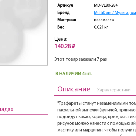
Артикул
MD-VL80-284
Бренд
MultiDom / Мультидом
Материал
пласмасса
Вес
0.021 кг
Цена:
140.28 ₽
Этот товар заказали 7 раз
В НАЛИЧИИ 4 шт.
Описание
Характеристики
"Трафареты станут незаменимыми по
ладах
пасхальной выпечки (куличей, прянико
подойдут какао, корица, крем, мастика
рисунок можно нанести с помощью айс
мастику или марципан, чтобы получит