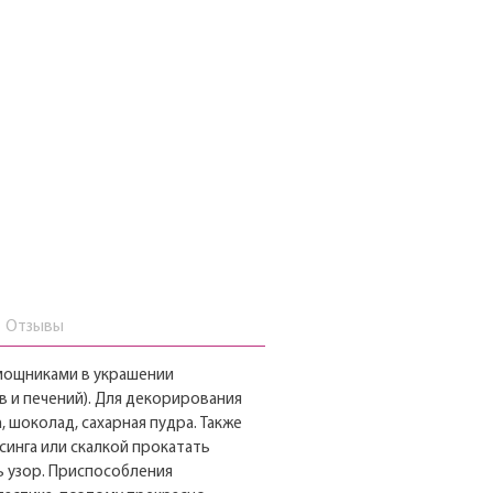
Отзывы
мощниками в украшении
в и печений). Для декорирования
, шоколад, сахарная пудра. Также
инга или скалкой прокатать
ь узор. Приспособления