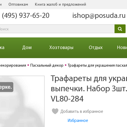
и
Оптовикам
Книга жалоб и предложений
 (495) 937-65-20
ishop@posuda.ru
ка
Дом
Хозтовары
Отдых
Нов
декорирования
Пасхальный декор
Трафареты для украшения пасхал
Трафареты для укра
Количество
ерке.
выпечки. Набор 3шт.
VL80-284
Добавить в избранное
Избранное