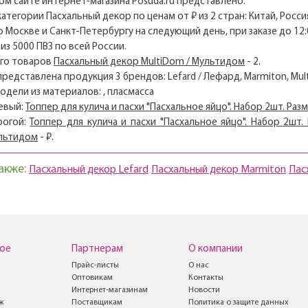
м сайте интернет-магазина Posuda.ru представлено:
 категории Пасхальный декор по ценам от ₽ из 2 стран: Китай, Росси
о Москве и Санкт-Петербургу на следующий день, при заказе до 12:
из 5000 ПВЗ по всей России.
его товаров
Пасхальный декор MultiDom / Мультидом
- 2.
 представлена продукция 3 брендов: Lefard / Лефард, Marmiton, Mu
модели из материалов: , пласмасса
евый:
Топпер для кулича и пасхи "Пасхальное яйцо". Набор 2шт. Раз
рогой:
Топпер для кулича и пасхи "Пасхальное яйцо". Набор 2шт.
ультидом
- ₽.
акже:
Пасхальный декор Lefard
Пасхальный декор Marmiton
Пас
ое
Партнерам
О компании
Прайс-листы
О нас
Оптовикам
Контакты
Интернет-магазинам
Новости
ж
Поставщикам
Политика о защите данных