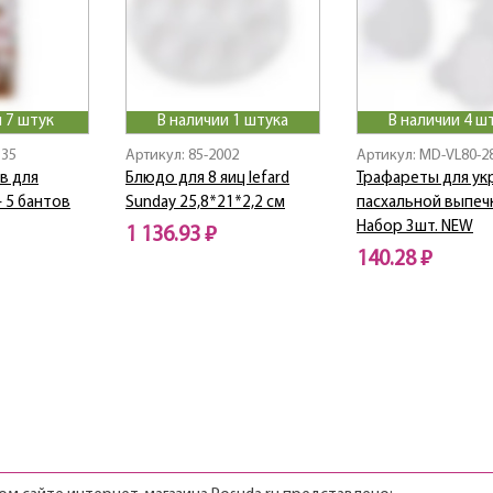
 7 штук
В наличии 1 штука
В наличии 4 ш
335
Артикул: 85-2002
Артикул: MD-VL80-2
в для
Блюдо для 8 яиц lefard
Трафареты для ук
+ 5 бантов
Sunday 25,8*21*2,2 см
пасхальной выпеч
Набор 3шт. NEW
1 136.93 ₽
140.28 ₽