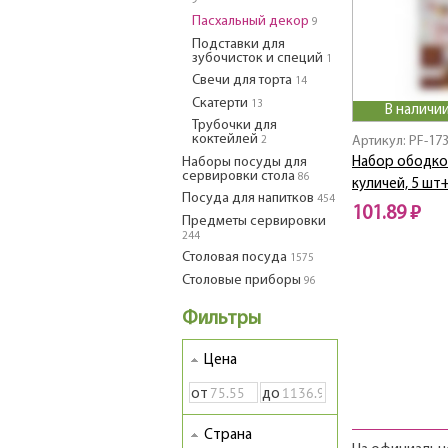
9
Пасхальный декор
9
Подставки для
зубочисток и специй
1
Свечи для торта
14
Скатерти
13
В наличии
Трубочки для
коктейлей
Артикул: PF-17
2
Наборы посуды для
Набор ободко
сервировки стола
86
куличей, 5 шт
Посуда для напитков
454
101.89 ₽
Предметы сервировки
244
Столовая посуда
1575
Столовые приборы
96
Фильтры
Цена
от
до
Страна