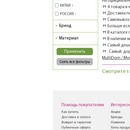
На официально
КИТАЙ
3
🍴 4 товара в
🍴 Доставка п
РОССИЯ
1
🍴 Самовывоз 
Бренд
🍴 Больше вс
🍴 В каталоге
Материал
🍴 В наличии 
🍴 Самый деш
🍴 Самый до
MultiDom / М
Смотрите т
Помощь покупателям
Интересн
Как купить
Акции
Доставка и оплата
Бренды
Возврат и гарантии
Новинки
Публичная оферта
Хиты прода