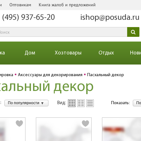
и
Оптовикам
Книга жалоб и предложений
 (495) 937-65-20
ishop@posuda.ru
ка
Дом
Хозтовары
Отдых
Нов
ировка
Аксессуары для декорирования
Пасхальный декор
хальный декор
:
По популярности
По
Вид:
Показать: