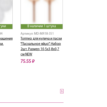
туки
В наличии 1 штука
84
Артикул: MD-МЯ18-351
рашения
Топпер для кулича и пасхи
ки.
"Пасхальное яйцо". Набор
2шт. Размер 10,5х3,8х0,7
см NEW
75.55 ₽
1