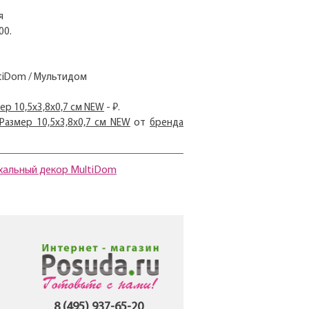
я
00.
ltiDom / Мультидом
мер 10,5х3,8х0,7 см NEW
- ₽.
 Размер 10,5х3,8х0,7 см NEW
от
бренда
хальный декор MultiDom
8 (495) 937-65-20