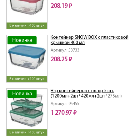
208.19 ₽
В наличии >100 штук
Контейнер SNOW BOX с пластиковой
Новинка
крышкой 400 мл
Артикул: 53733
208.25 ₽
В наличии >100 штук
Н-р контейнеров с пл. кр 5 шт.
Новинка
(1200мл+2шт*420мл+2шт*275мл)
Артикул: 95455
1 270.97 ₽
В наличии >100 штук