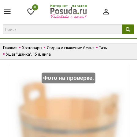
0
Главная
Хозтовары
Стирка и глажение белья
Тазы
Ушат "шайка", 15 л, липа
К
Фото на проверке.