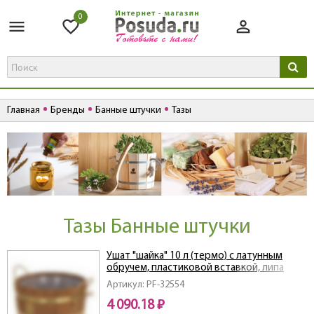
0
Главная
Бренды
Банные штучки
Тазы
Тазы Банные штучки
Ушат "шайка" 10 л (термо) с латунным
обручем, пластиковой вставкой, липа
Артикул: PF-32554
4 090.18 ₽