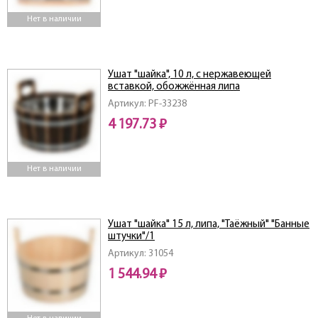
Нет в наличии
Ушат "шайка", 10 л, с нержавеющей
вставкой, обожжённая липа
Артикул: PF-33238
4 197.73 ₽
Нет в наличии
Ушат "шайка" 15 л, липа, "Таёжный" "Банные
штучки"/1
Артикул: 31054
1 544.94 ₽