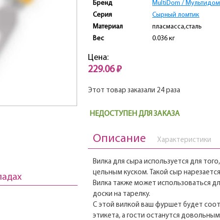
Бренд
MultiDom / Мультидом
Серия
Сырный ломтик
Материал
пласмасса,сталь
Вес
0.036 кг
Цена:
229.06 ₽
Этот товар заказали 24 раза
НЕДОСТУПЕН ДЛЯ ЗАКАЗА
Описание
Характеристики
Вилка для сыра используется для того
цельным куском. Такой сыр нарезаетс
ладах
Вилка также может использоваться д
доски на тарелку.
С этой вилкой ваш фуршет будет соо
этикета, а гости останутся довольны