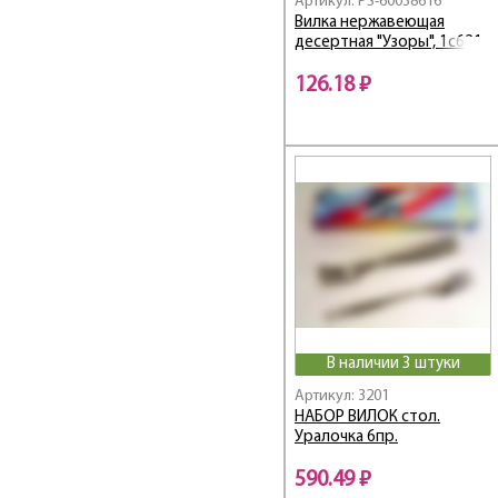
Артикул: PS-60038616
Вилка нержавеющая
десертная "Узоры", 1с621
126.18 ₽
В наличии 3 штуки
Артикул: 3201
НАБОР ВИЛОК стол.
Уралочка 6пр.
590.49 ₽