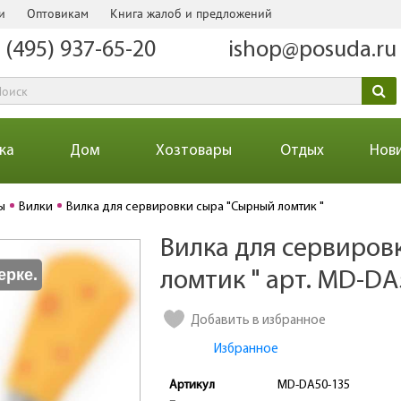
и
Оптовикам
Книга жалоб и предложений
 (495) 937-65-20
ishop@posuda.ru
ка
Дом
Хозтовары
Отдых
Нов
ы
Вилки
Вилка для сервировки сыра "Сырный ломтик "
Вилка для сервиров
Количество
ерке.
ломтик " арт. MD-DA
Добавить в избранное
Избранное
Артикул
MD-DA50-135