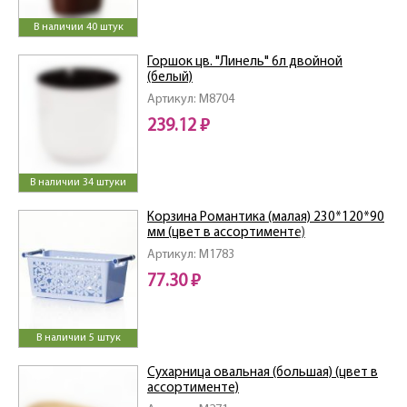
В наличии 40 штук
Горшок цв. "Линель" 6л двойной
(белый)
Артикул: M8704
239.12 ₽
В наличии 34 штуки
Корзина Романтика (малая) 230*120*90
мм (цвет в ассортименте)
Артикул: M1783
77.30 ₽
В наличии 5 штук
Сухарница овальная (большая) (цвет в
ассортименте)