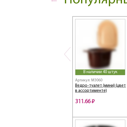
Популярны
Антей
Апельсин
Арабемка
Арабеска
АССОРТИ
АФИНА
Афродита
Байкал
БАМБУК
Бархат
БЛЮЗ
В наличии 40 штук
БОГЕМА
Артикул: M3060
Ведро-туалет (мини) (цвет
БОЧОНОК
в ассортименте)
БРИСТОЛЬ
Валенсия
311.66 ₽
Вдохновение
Верный друг
Версаль