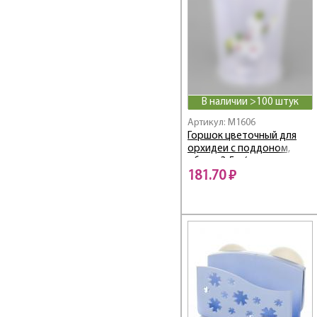
МЕДВЕЖОНОК
МЕДОВАЯ
Меланж
Мелодия
МЕЧТА ХОЗЯЙКИ
МИЛАНА
В наличии >100 штук
Мирабель
Артикул: M1606
Модерн
Горшок цветочный для
орхидеи с поддоном,
Мозаика
объем 3,5 л (прозрачный)
Мозайка
181.70 ₽
Мур-мяу
НАСЛАЖДЕНИЕ
Нежность
НЕЗАБУДКА
Оазис
ОВОЩНОЕ АССОРТИ
ОЧАРОВАНИЕ
ПАЛИТРА