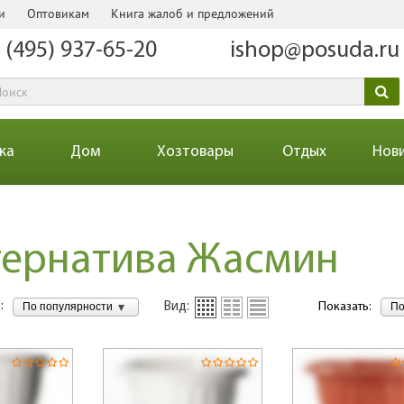
и
Оптовикам
Книга жалоб и предложений
 (495) 937-65-20
ishop@posuda.ru
ка
Дом
Хозтовары
Отдых
Нов
тернатива Жасмин
:
По популярности
По
Вид:
Показать: