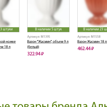
 3 штуки
В наличии 5 штук
В наличии 23 
Артикул: M1395
Артикул: M1558
кой ножке
Вазон "Жасмин", объем 9 л
Вазон Жасмин 18 л 
ем 18 л
(белый)
462.44 ₽
322.94 ₽