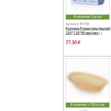
ГРЕЧЕСКИЙ
ГРУША
Дар
В наличии 5 штук
Дачник
Артикул: M1783
Дельфин
Корзина Романтика (малая)
ДЕСЕРТНЫЙ
230*120*90 мм (цвет в
ассортименте)
Джелли
77.30 ₽
Джулия
ДИНОЗАВРИКИ
Дионис
ДОБРОЕ УТРО
ДОЛЬЧЕ ВИТА
Дружок
Дуэт
Жасмин
ИЗОБИЛИЕ
Изыск
В наличии >100 штук
ИЗЮМИНКА