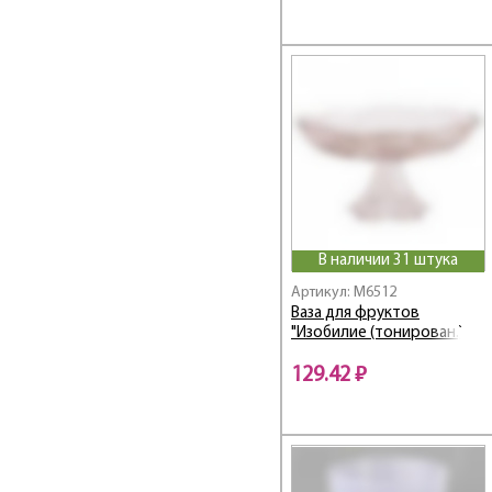
Кристалл
Кружево
Купаж
ЛАЙМ
Лайт
Лакомка
Лантик
Лапландия
ЛИЛИЯ
ЛИМОН
В наличии 31 штука
Линель
Артикул: M6512
Ваза для фруктов
Лозанна
"Изобилие (тонирован.)
Лотос
Лунтик
129.42 ₽
Мадера
Маки
Малышок
Матрица