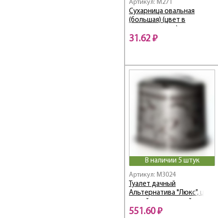
Артикул: M271
ИСКУШЕНИЕ
Сухарница овальная
КАМЕЛИЯ
(большая) (цвет в
КАНТРИ
ассортименте)
31.62 ₽
КАПЕЛЬКА
Каприз
КАРАВАЙ
Каскад
Квадро
Классик
КЛЕВЕР
КЛЕН
КЛУБНИЧКА
Кокетка
В наличии 5 штук
Колор
Комфорт
Артикул: M3024
Туалет дачный
КОНФЕТТИ
Альтернатива "Люкс", цвет:
Космо
серый, коричневый
551.60 ₽
Крепыш