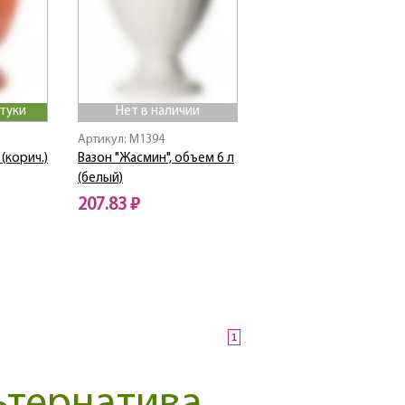
штуки
Нет в наличии
Артикул: M1394
(корич.)
Вазон "Жасмин", объем 6 л
(белый)
207.83 ₽
Нет в наличии
1