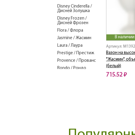
Disney Cinderella /
Дисней Золушка
Disney Frozen /
Дисней Фрозен
Flora / Флора
В наличии
Jasmine / Жасмин
Laura / Лаура
Артикул: M1392
Вазон на высо
Prestige / Престиж
"Жасмин", объ
Provence / Прованс
(белый)
Rondo / Рондо
715.52 ₽
Strawberry / Клубника
Valensole / Валенсия
Versailles / Версаль
Victoria / Виктория
Wave / Волна
Ажур
АКВА
АЛЕНУШКА