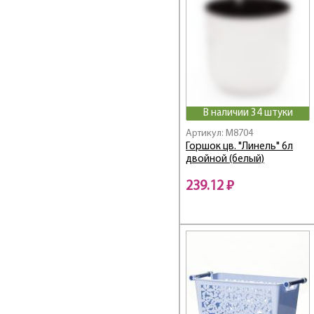
Вивьен
ВИКТОРИЯ
Винтаж
Виола
Виолетта
Витамин
Вкус лета
В наличии 34 штуки
Волшебная страна
Артикул: M8704
ВОСТОРГ
Горшок цв. "Линель" 6л
двойной (белый)
ВОСТОЧНЫЕ СКАЗКИ
Вязаное плетение
239.12 ₽
Гарант
ГАРМОНИЯ
ГЕОРГИНЫ
Горошек
ГРАНАДА
Грация
ГРЕЙПФРУТ