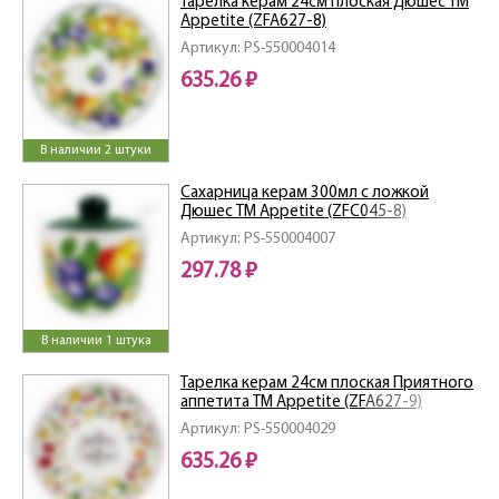
Тарелка керам 24см плоская Дюшес ТМ
Appetite (ZFA627-8)
Артикул: PS-550004014
635.26 ₽
В наличии 2 штуки
Сахарница керам 300мл с ложкой
Дюшес ТМ Appetite (ZFC045-8)
Артикул: PS-550004007
297.78 ₽
В наличии 1 штука
Тарелка керам 24см плоская Приятного
аппетита ТМ Appetite (ZFA627-9)
Артикул: PS-550004029
635.26 ₽