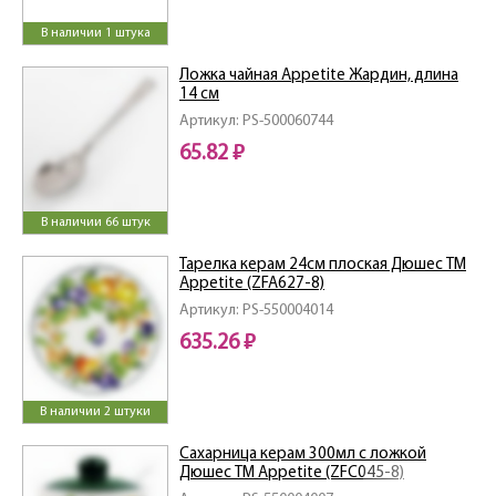
В наличии 1 штука
Ложка чайная Appetite Жардин, длина
14 см
Артикул: PS-500060744
65.82 ₽
В наличии 66 штук
Тарелка керам 24см плоская Дюшес ТМ
Appetite (ZFA627-8)
Артикул: PS-550004014
635.26 ₽
В наличии 2 штуки
Сахарница керам 300мл с ложкой
Дюшес ТМ Appetite (ZFC045-8)