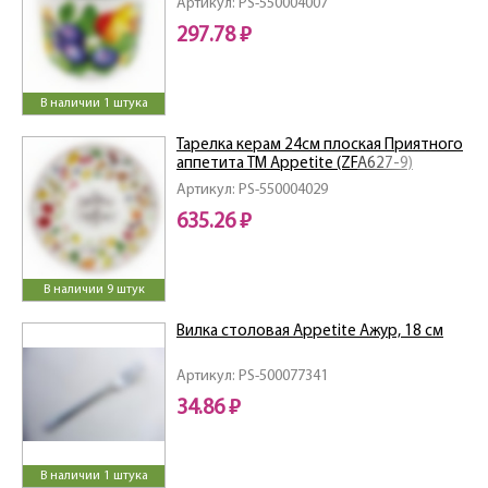
Артикул: PS-550004007
297.78 ₽
В наличии 1 штука
Тарелка керам 24см плоская Приятного
аппетита ТМ Appetite (ZFA627-9)
Артикул: PS-550004029
635.26 ₽
В наличии 9 штук
Вилка столовая Appetite Ажур, 18 см
Артикул: PS-500077341
34.86 ₽
В наличии 1 штука