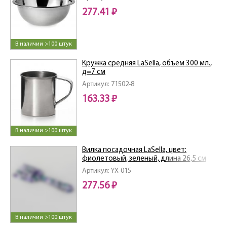
277.41 ₽
В наличии >100 штук
Кружка средняя LaSella, объем 300 мл.,
д=7 см
Артикул: 71502-8
163.33 ₽
В наличии >100 штук
Вилка посадочная LaSella, цвет:
фиолетовый, зеленый, длина 26,5 см
Артикул: YX-015
277.56 ₽
В наличии >100 штук