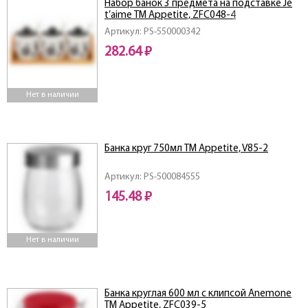
Набор банок 3 предмета на подставке Je
t’aime ТМ Appetite, ZFC048-4
Артикул: PS-550000342
282.64 ₽
Нет в наличии
Банка круг 750мл TM Appetite, V85-2
Артикул: PS-500084555
145.48 ₽
Нет в наличии
Банка круглая 600 мл c клипсой Аnemone
ТМ Appetite, ZFC039-5