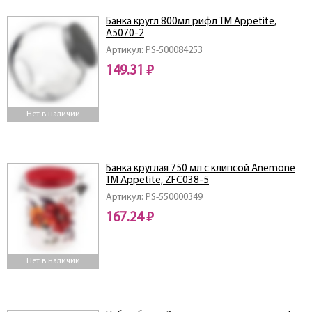
Банка кругл 800мл рифл TM Appetitе,
A5070-2
Артикул: PS-500084253
149.31 ₽
Нет в наличии
Банка круглая 750 мл c клипсой Аnemone
ТМ Appetite, ZFC038-5
Артикул: PS-550000349
167.24 ₽
Нет в наличии