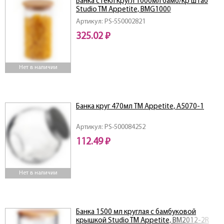
Банка стекл кругл 1000мл бамб/кр штаб
Studio TM Appetite, BMG1000
Артикул: PS-550002821
325.02 ₽
Нет в наличии
Банка круг 470мл TM Appetite, A5070-1
Артикул: PS-500084252
112.49 ₽
Нет в наличии
Банка 1500 мл круглая с бамбуковой
крышкой Studio TM Appetite, BM2012-2R