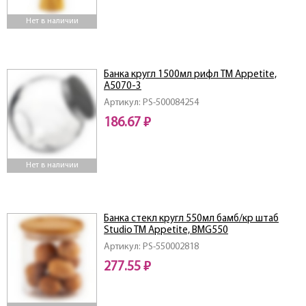
Нет в наличии
Банка кругл 1500мл рифл TM Appetitе,
A5070-3
Артикул: PS-500084254
186.67 ₽
Нет в наличии
Банка стекл кругл 550мл бамб/кр штаб
Studio TM Appetite, BMG550
Артикул: PS-550002818
277.55 ₽