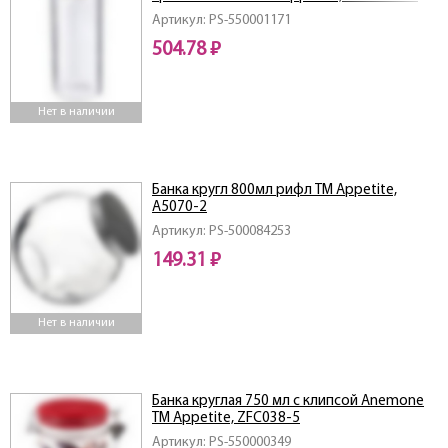
Артикул: PS-550001171
504.78 ₽
Нет в наличии
Банка кругл 800мл рифл TM Appetitе,
A5070-2
Артикул: PS-500084253
149.31 ₽
Нет в наличии
Банка круглая 750 мл c клипсой Аnemone
ТМ Appetite, ZFC038-5
Артикул: PS-550000349