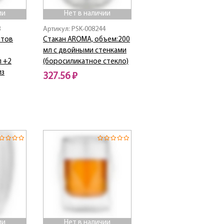
ии
Нет в наличии
8
Артикул: PSK-008244
етов
Стакан AROMA, объем:200
мл с двойными стенками
л +2
(боросиликатное стекло)
из
327.56 ₽
Нет в наличии
ии
Нет в наличии