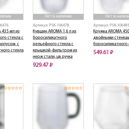
аличии
Нет в наличии
Нет в налич
06476
Артикул: PSK-106478
Артикул: PSK-10648
 435 мл из
Кувшин AROMA 1,6 л из
Кружка AROMA 450
го стекла с
боросиликатного
двойными стенкам
рпусом, с
рельефного стекла с
боросиликатного 
тного стекла
крышкой-фильтром из
549.61 ₽
нерж стали, цв ручка
Нет в наличии
929.47 ₽
Нет в наличии