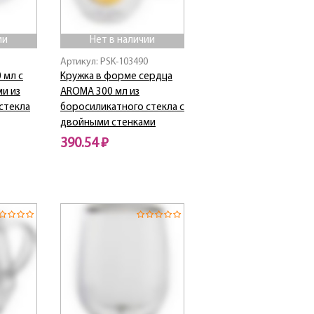
ии
Нет в наличии
1
Артикул: PSK-103490
 мл с
Кружка в форме сердца
и из
AROMA 300 мл из
стекла
боросиликатного стекла с
двойными стенками
390.54 ₽
Нет в наличии