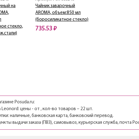
чный на
Чайник заварочный
OMA,
AROMA, объем:850 мл
л
(боросиликатное стекло)
ное стекло,
735.53 ₽
ж.стали)
Нет в наличии
газине Posuda.ru:
Leonord: цены - от , кол-во товаров – 22 шт.
пки: наличные, банковская карта, банковский перевод.
ункты выдачи заказа (ПВЗ), самовывоз, курьерская служба, почта Ро