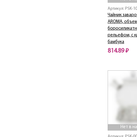
Артикул: PSK-1
Чайник завар
AROMA, объем 
боросиликатно
рельефом, с 
бамбука
814.89 ₽
Нет в наличии
Нет в н
Артикул: PSK-0