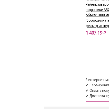
Чайник заваро
подставке AR
объем:1000 м
(боросиликат
фильтр из нер
1 407.19 ₽
Нет в наличии
В интернет-ма
✔ Сервировка 
✔ Оплата поку
✔ Доставка: п