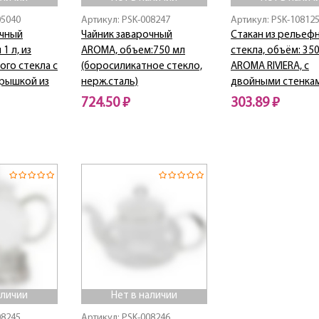
05040
Артикул: PSK-008247
Артикул: PSK-10812
очный
Чайник заварочный
Стакан из рельеф
1 л, из
AROMA, объем:750 мл
стекла, объём: 350
го стекла с
(боросиликатное стекло,
AROMA RIVIERA, с
крышкой из
нерж.сталь)
двойными стенка
724.50 ₽
303.89 ₽
Нет в наличии
Нет в наличии
аличии
Нет в наличии
08245
Артикул: PSK-008246