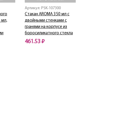
5
Артикул: PSK-107300
ного
Стакан AROMA 350 мл с
 мл,
двойными стенками с
гранями на корпусе из
ми
боросиликатного стекла
461.53 ₽
Нет в наличии