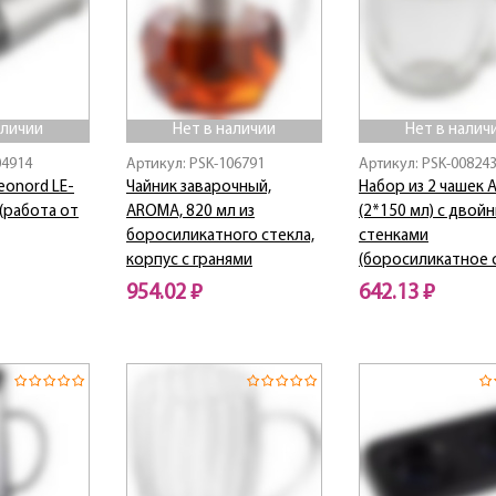
аличии
Нет в наличии
Нет в налич
04914
Артикул: PSK-106791
Артикул: PSK-00824
eonord LE-
Чайник заварочный,
Набор из 2 чашек
 (работа от
AROMA, 820 мл из
(2*150 мл) с двой
боросиликатного стекла,
стенками
корпус с гранями
(боросиликатное 
954.02 ₽
642.13 ₽
Нет в наличии
Нет в наличии