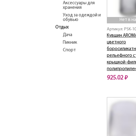
Аксессуары для
хранения
Уход за одеждой и
обувью
Нет в н
Отдых
Артикул: PSK-1
Дача
Кувшин AROMA 
цветного
Пикник
боросиликатн
Спорт
рельефного с
крышкой-фил
полипропиле
925.02 ₽
Нет в наличии