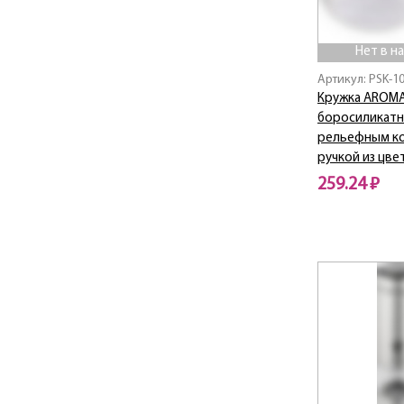
Нет в н
Артикул: PSK-1
Кружка AROMA
боросиликатно
рельефным ко
ручкой из цве
259.24 ₽
Нет в наличии