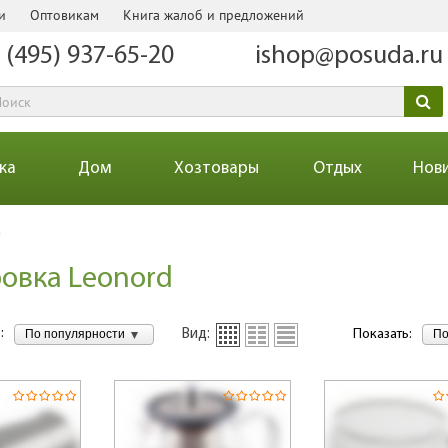
и
Оптовикам
Книга жалоб и предложений
 (495) 937-65-20
ishop@posuda.ru
ка
Дом
Хозтовары
Отдых
Нов
а
овка Leonord
:
По популярности
По
Вид:
Показать: