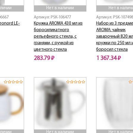
аличии
Нет в наличии
Нет в налич
06667
Артикул: PSK-106477
Артикул: PSK-10749
eonord LE-
Кружка AROMA 430 мл из
Набор из 3 предм
боросиликатного
AROMA: чайник
рельефного стекла, с
заварочный 820 м
гранями, с ручкой из
кружки по 250 мл 
цветного стекла
боросил стекла
283.79 ₽
1 367.34 ₽
Нет в наличии
Нет в наличии
аличии
Нет в наличии
Нет в налич