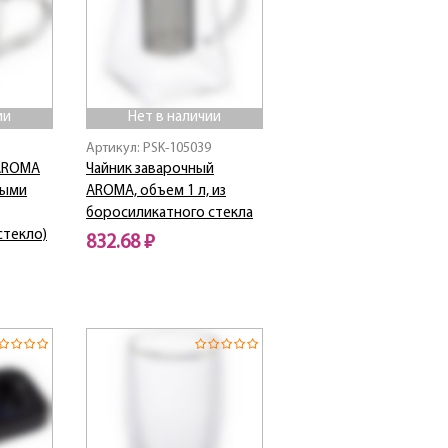
ии
Нет в наличии
3
Артикул: PSK-105039
 AROMA
Чайник заварочный
ными
AROMA, объем 1 л, из
боросиликатного стекла
стекло)
832.68 ₽
Нет в наличии