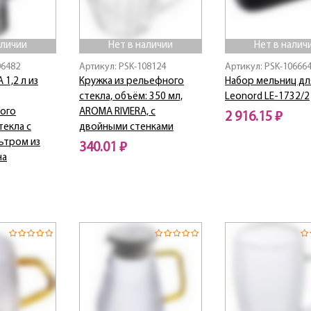
аличии
Нет в наличии
Нет в налич
06482
Артикул: PSK-108124
Артикул: PSK-10666
1,2 л из
Кружка из рельефного
Набор мельниц дл
стекла, объём: 350 мл,
Leonord LE-1732/2
ого
AROMA RIVIERA, с
2 916.15 ₽
текла с
двойными стенками
ьтром из
Нет в наличии
340.01 ₽
на
Нет в наличии