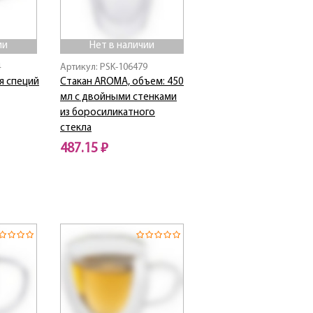
ии
Нет в наличии
4
Артикул: PSK-106479
я специй
Стакан AROMA, объем: 450
мл с двойными стенками
из боросиликатного
стекла
487.15 ₽
Нет в наличии