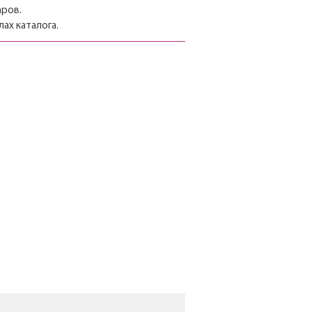
аров.
ах каталога.