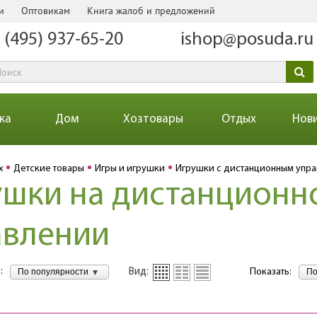
и
Оптовикам
Книга жалоб и предложений
 (495) 937-65-20
ishop@posuda.ru
ка
Дом
Хозтовары
Отдых
Нов
х
Детские товары
Игры и игрушки
Игрушки с дистанционным упр
ушки на дистанционн
авлении
:
По популярности
По
Вид:
Показать: