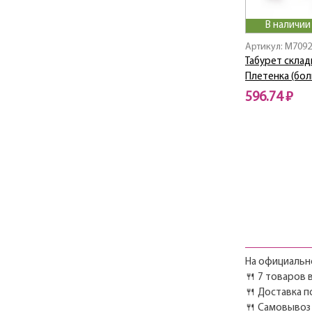
В наличии
Артикул: M7092
Табурет скла
Плетенка (бол
596.74 ₽
На официально
🍴 7 товаров 
🍴 Доставка п
🍴 Самовывоз 