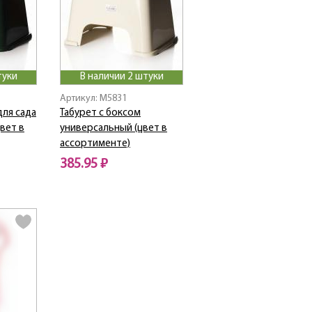
туки
В наличии 2 штуки
Артикул: M5831
для сада
Табурет с боксом
вет в
универсальный (цвет в
ассортименте)
385.95 ₽