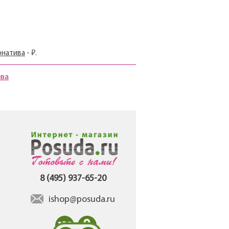
рнатива
- ₽.
ива
8 (495) 937-65-20
ishop@posuda.ru