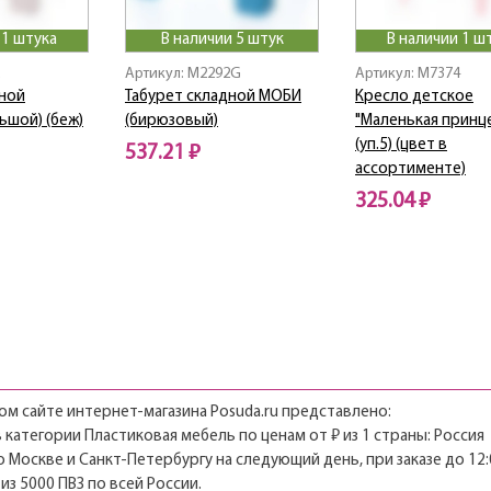
 1 штука
В наличии 5 штук
В наличии 1 ш
Артикул: M2292G
Артикул: M7374
дной
Табурет складной МОБИ
Кресло детское
ьшой) (беж)
(бирюзовый)
"Маленькая принц
(уп.5) (цвет в
537.21 ₽
ассортименте)
325.04 ₽
м сайте интернет-магазина Posuda.ru представлено:
в категории Пластиковая мебель по ценам от ₽ из 1 страны: Россия
о Москве и Санкт-Петербургу на следующий день, при заказе до 12:
из 5000 ПВЗ по всей России.