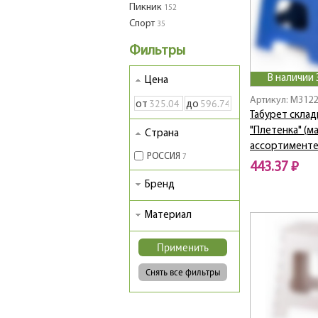
Пикник
152
Спорт
35
Фильтры
В наличии 
Цена
Артикул: M3122
от
до
Табурет скла
"Плетенка" (ма
Страна
ассортименте
РОССИЯ
7
443.37 ₽
Бренд
Материал