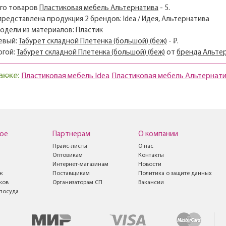
его товаров
Пластиковая мебель Альтернатива
- 5.
 представлена продукция 2 брендов: Idea / Идея, Альтернатива
модели из материалов: Пластик
евый:
Табурет складной Плетенка (большой) (беж)
- ₽.
огой:
Табурет складной Плетенка (большой) (беж)
от
бренда Альте
акже:
Пластиковая мебель Idea
Пластиковая мебель Альтернат
ое
Партнерам
О компании
Прайс-листы
О нас
Оптовикам
Контакты
Интернет-магазинам
Новости
ж
Поставщикам
Политика о защите данных
ков
Организаторам СП
Вакансии
посуда