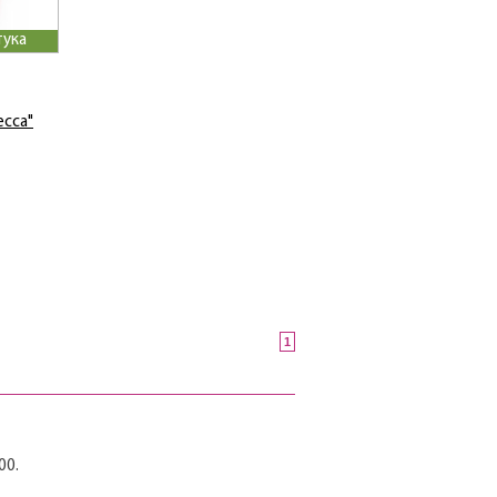
тука
есса"
1
00.