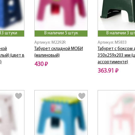
33 штуки
В наличии 5 штук
В наличии 3 ш
Артикул: M2292R
Артикул: M5833
дной
Табурет складной МОБИ
Табурет с боксом 
лый) (цвет в
(малиновый)
350х259х203 мм (ц
)
ассортименте)
430 ₽
363.91 ₽