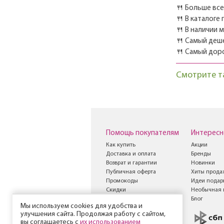
🍴 Больше вс
🍴 В каталоге
🍴 В наличии 
🍴 Самый деш
🍴 Самый дор
Смотрите т
Помощь покупателям
Интересн
Как купить
Акции
Доставка и оплата
Бренды
Возврат и гарантии
Новинки
Публичная оферта
Хиты прода
Промокоды
Идеи подар
Скидки
Необычная 
Книга жалоб и
Блог
Мы используем cookies для удобства и
предложений
улучшения сайта. Продолжая работу с сайтом,
вы соглашаетесь с
их использованием