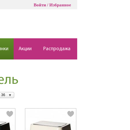
Войти
Избранное
инки
Акции
Распродажа
ель
 36