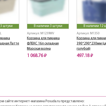
 3 штуки
В наличии 3 штуки
В наличии 12 
L
Артикул: M1239MV
Артикул: M1350
икника
Корзина для пикника
Корзина для пикни
адная Латте
ФЛЕКС 16л складная
390*290*230мм (ц
Морская волна
голубой)
1 068.76 ₽
497.18 ₽
м сайте интернет-магазина Posuda.ru представлено: