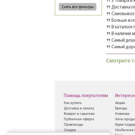
🍴 3 товара в
🍴 Доставка п
🍴 Самовывоз 
🍴 Больше вс
🍴 В каталоге
🍴 В наличии 
🍴 Самый деш
🍴 Самый дор
Смотрите т
Помощь покупателям
Интересн
Как купить
Акции
Доставка и оплата
Бренды
Возврат и гарантии
Новинки
Публичная оферта
Хиты прода
Промокоды
Идеи подар
Скидки
Необычная 