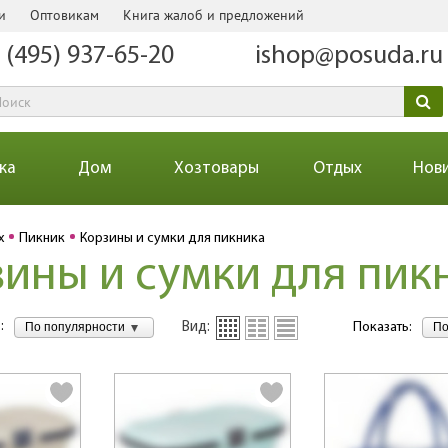
и
Оптовикам
Книга жалоб и предложений
 (495) 937-65-20
ishop@posuda.ru
ка
Дом
Хозтовары
Отдых
Нов
х
Пикник
Корзины и сумки для пикника
ины и сумки для пик
:
По популярности
По
Вид:
Показать: