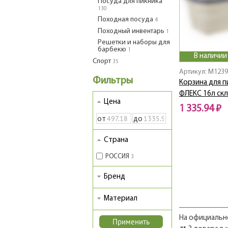
Посуда для пикника
130
Походная посуда
4
Походный инвентарь
1
Решетки и наборы для
барбекю
1
В наличии
Спорт
35
Артикул: M1239
Фильтры
Корзина для п
ФЛЕКС 16л скл
Цена
1 335.94 ₽
от
до
Страна
РОССИЯ
3
Бренд
Материал
На официально