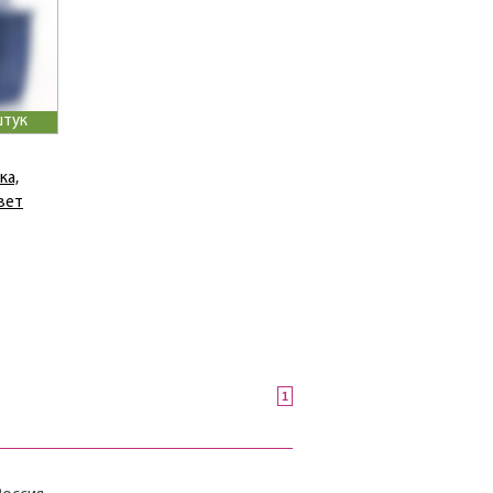
штук
ка,
вет
1