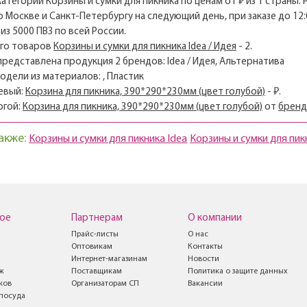
 категории Корзины и сумки для пикника по ценам от ₽ из 1 страны: 
о Москве и Санкт-Петербургу на следующий день, при заказе до 12:
из 5000 ПВЗ по всей России.
его товаров
Корзины и сумки для пикника Idea / Идея
- 2.
 представлена продукция 2 брендов: Idea / Идея, Альтернатива
модели из материалов: , Пластик
евый:
Корзина для пикника, 390*290*230мм (цвет голубой)
- ₽.
огой:
Корзина для пикника, 390*290*230мм (цвет голубой)
от
бренд
акже:
Корзины и сумки для пикника Idea
Корзины и сумки для пи
ое
Партнерам
О компании
Прайс-листы
О нас
Оптовикам
Контакты
Интернет-магазинам
Новости
ж
Поставщикам
Политика о защите данных
ков
Организаторам СП
Вакансии
посуда