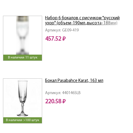
Набор 6 бокалов с рисунком "русский
узор" (объем-190мл.,высота-188мм)
Артикул: GE09-419
457.52 ₽
В наличии 11 штук
Бокал Pasabahce Karat, 163 мл
Артикул: 440146SLB
220.58 ₽
В наличии >100 штук