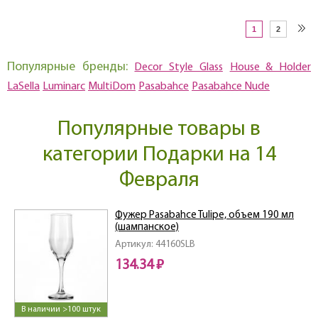
1
2
Популярные бренды:
Decor Style Glass
House & Holder
LaSella
Luminarc
MultiDom
Pasabahce
Pasabahce Nude
Популярные товары в
категории Подарки на 14
Февраля
Фужер Pasabahce Tulipe, объем 190 мл
(шампанское)
Артикул: 44160SLB
134.34 ₽
В наличии >100 штук