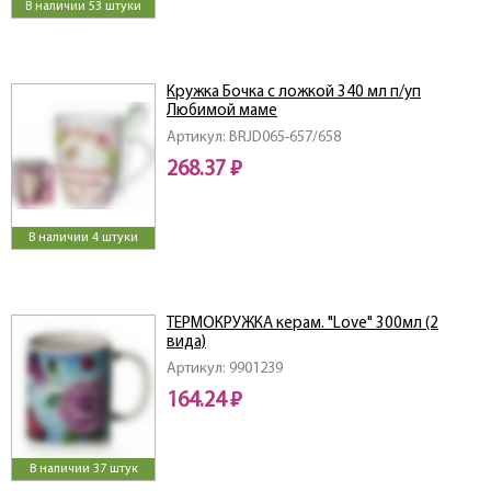
В наличии 53 штуки
Кружка Бочка с ложкой 340 мл п/уп
Любимой маме
Артикул: BRJD065-657/658
268.37 ₽
В наличии 4 штуки
ТЕРМОКРУЖКА керам. "Love" 300мл (2
вида)
Артикул: 9901239
164.24 ₽
В наличии 37 штук