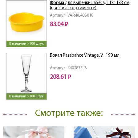
Форма для выпечки LaSella, 11х11х3 см
(цвет в ассортименте)
Артикул: VAR-KL40B018
83.04 ₽
В наличии >100 штук
Бокал Pasabahce Vintage, V=190 мл
Артикул: 440283SLB
208.61 ₽
В наличии >100 штук
Смотрите также: