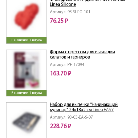
Linea Silicone
Артикул: 93-SI-FO-101
76.25 ₽
В наличии 1 штука
Форма с прессом для выкладки
салатов и гарниров
Артикул: PF-17094
163.70 ₽
В наличии 1 штука
Набор для выпечки "Начинающий
кулинар" 24х18х2 см Linea EASY
Артикул: 93-CS-EA-S-07
228.76 ₽