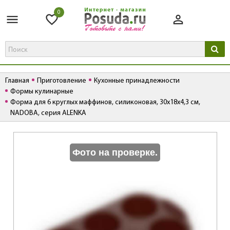
0
Главная
Приготовление
Кухонные принадлежности
Формы кулинарные
Форма для 6 круглых маффинов, силиконовая, 30x18x4,3 см,
NADOBA, серия ALENKA
К
Фото на проверке.