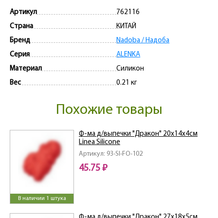
Артикул
762116
Страна
КИТАЙ
Бренд
Nadoba / Надоба
Серия
ALENKA
Материал
Силикон
Вес
0.21 кг
Похожие товары
Ф-ма д/выпечки "Дракон" 20х14х4см
Linea Silicone
Артикул: 93-SI-FO-102
45.75 ₽
В наличии 1 штука
Ф-ма д/выпечки "Дракон" 27х18х5см