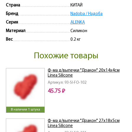
Страна
КИТАЙ
Бренд
Nadoba / Надоба
Серия
ALENKA
Материал
Силикон
Вес
0.2 кг
Похожие товары
Ф-ма д/выпечки "Дракон" 20х14х4см
Linea Silicone
Артикул: 93-SI-FO-102
45.75 ₽
В наличии 1 штука
Ф-ма д/выпечки "Дракон" 27х18х5см
Linea Silicone