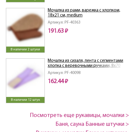
Мочалка из рами, варежка с хлопком,
18х21 см, medium
Артикул: PF-40363
191.63 ₽
В наличии 2 штуки
Мочалка из сизаля, лента с сегментами
хлопка с веревочными ручками, 8х70
см (8х80см с ручками), hard
Артикул: PF-40098
162.44 ₽
В наличии 12 штук
Посмотреть еще рукавицы, мочалки >
Баня, сауна Банные штучки >