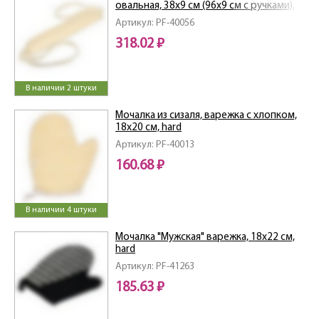
овальная, 38х9 см (96х9 см с ручками),
medium
Артикул: PF-40056
318.02 ₽
В наличии 2 штуки
Мочалка из сизаля, варежка с хлопком,
18х20 см, hard
Артикул: PF-40013
160.68 ₽
В наличии 4 штуки
Мочалка "Мужская" варежка, 18х22 см,
hard
Артикул: PF-41263
185.63 ₽