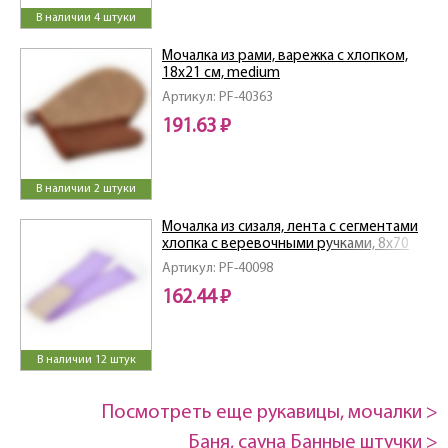
В наличии 4 штуки
Мочалка из рами, варежка с хлопком,
18х21 см, medium
Артикул: PF-40363
191.63 ₽
В наличии 2 штуки
Мочалка из сизаля, лента с сегментами
хлопка с веревочными ручками, 8х70
см (8х80см с ручками), hard
Артикул: PF-40098
162.44 ₽
В наличии 12 штук
Посмотреть еще рукавицы, мочалки >
Баня, сауна Банные штучки >