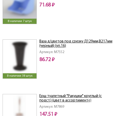
71.68 ₽
В наличии 7 штук
Ваза д/цветов под срезку Д129мм,В217мм
(черный) (уп.16)
Артикул: M7552
86.72 ₽
В наличии 38 штук
Ерш туалетный "Ракушки" круглый (с
подст.) (цвет в ассортименте)
Артикул: M7869
147.51 ₽