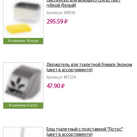
Диспенсер для моющего средства с
губкой (белый)
Артикул: И8926
295.59 ₽
В наличии 18 штук
Держатель для туалетной бумаги Эконом
(цвет в ассортименте)
Артикул: M7234
47.90 ₽
В наличии 6 штук
Ерш туалетный с подставкой "Лотос"
(цвет в ассортименте)