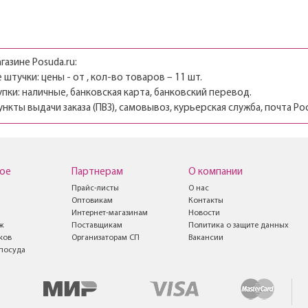
газине Posuda.ru:
штучки: цены - от , кол-во товаров – 11 шт.
пки: наличные, банковская карта, банковский перевод.
ункты выдачи заказа (ПВЗ), самовывоз, курьерская служба, почта Ро
ое
Партнерам
О компании
Прайс-листы
О нас
Оптовикам
Контакты
Интернет-магазинам
Новости
ж
Поставщикам
Политика о защите данных
ков
Организаторам СП
Вакансии
посуда