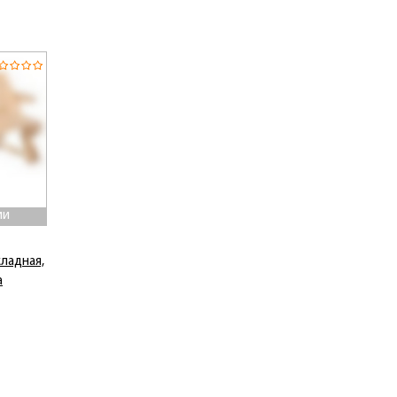
ии
кладная,
а