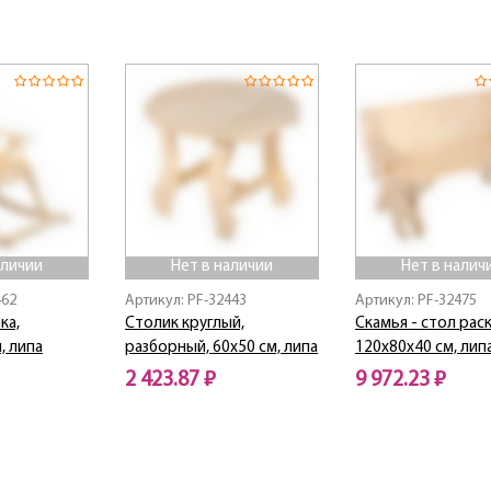
Нет в наличии
аличии
Нет в наличии
Нет в налич
462
Артикул: PF-32443
Артикул: PF-32475
ка,
Столик круглый,
Скамья - стол рас
, липа
разборный, 60х50 см, липа
120х80х40 см, лип
2 423.87 ₽
9 972.23 ₽
Нет в наличии
Нет в наличии