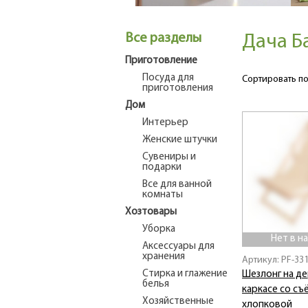
Все разделы
Дача Б
Приготовление
Посуда для
Сортировать по
приготовления
Дом
Интерьер
Женские штучки
Сувениры и
подарки
Все для ванной
комнаты
Хозтовары
Уборка
Нет в н
Аксессуары для
хранения
Артикул: PF-33
Стирка и глажение
Шезлонг на д
белья
каркасе со с
Хозяйственные
хлопковой