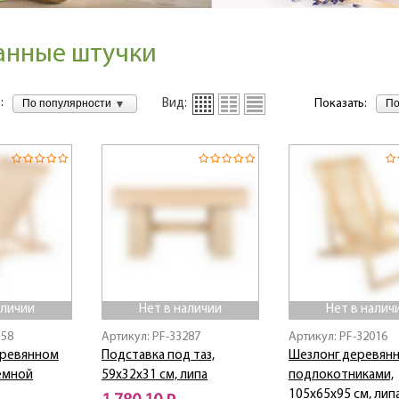
анные штучки
:
По популярности
По
Вид:
Показать:
аличии
Нет в наличии
Нет в налич
158
Артикул: PF-33287
Артикул: PF-32016
еревянном
Подставка под таз,
Шезлонг деревянн
ъёмной
59х32х31 см, липа
подлокотниками,
105х65х95 см, лип