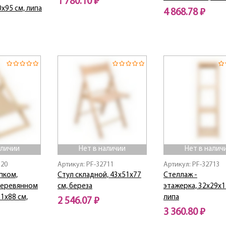
1 780.10 ₽
х95 см, липа
4 868.78 ₽
Нет в наличии
Нет в наличии
аличии
Нет в наличии
Нет в налич
320
Артикул: PF-32711
Артикул: PF-32713
пком,
Стул складной, 43х51х77
Стеллаж -
 деревянном
см, береза
этажерка, 32х29х1
61х88 см,
липа
2 546.07 ₽
3 360.80 ₽
Нет в наличии