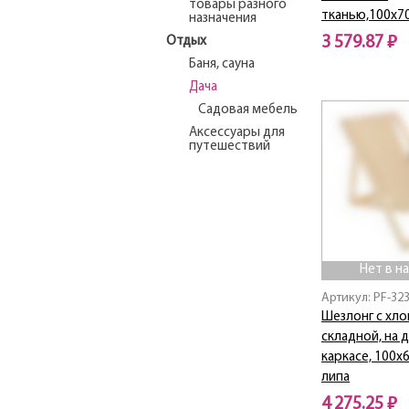
товары разного
тканью,100х70
назначения
3 579.87 ₽
Отдых
Баня, сауна
Нет в наличии
Дача
Садовая мебель
Аксессуары для
путешествий
Нет в н
Артикул: PF-32
Шезлонг с хло
складной, на
каркасе, 100х
липа
4 275.25 ₽