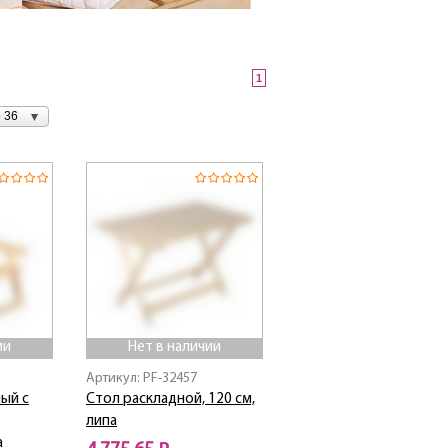
1
 36
ии
Нет в наличии
Артикул: PF-32457
ый с
Стол раскладной, 120 см,
липа
а