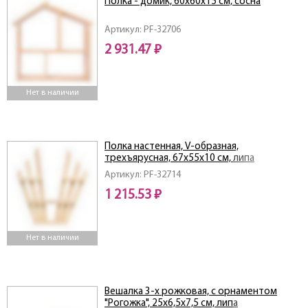
Полка - домик, 60х60х15 см, сосна
Артикул: PF-32706
2 931.47 ₽
Нет в наличии
Полка настенная, V-образная,
трехъярусная, 67х55х10 см, липа
Артикул: PF-32714
1 215.53 ₽
Нет в наличии
Вешалка 3-х рожковая, с орнаментом
"Рогожка", 25х6,5х7,5 см, липа