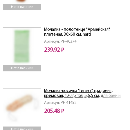
Нет в наличии
Мочалка - полотенце "Армейская",
плетёная, 30х60 см, hard
Артикул: PF-40374
239.92 ₽
Нет в наличии
Мочалка-косичка "Гигант", градиент,
кремовая, 120 г,31х6,5,6,5 см, для бани и
сауны, "Банные штучки"
Артикул: PF-41452
205.48 ₽
Нет в наличии