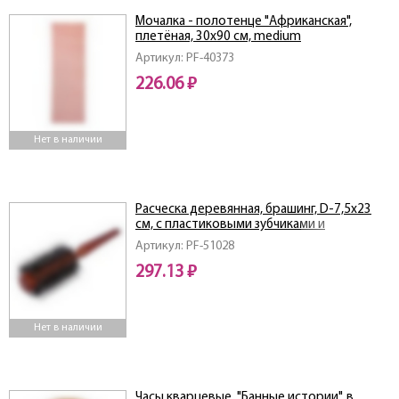
Мочалка - полотенце "Африканская",
плетёная, 30х90 см, medium
Артикул: PF-40373
226.06 ₽
Нет в наличии
Расческа деревянная, брашинг, D-7,5х23
см, с пластиковыми зубчиками и
натуральной щетиной
Артикул: PF-51028
297.13 ₽
Нет в наличии
Часы кварцевые, "Банные истории", в