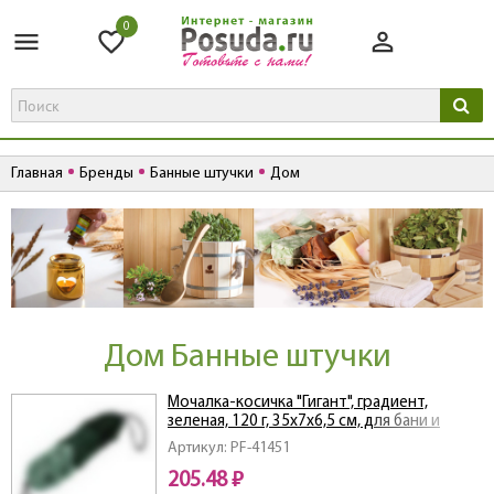
0
Главная
Бренды
Банные штучки
Дом
Дом Банные штучки
Мочалка-косичка "Гигант", градиент,
зеленая, 120 г, 35х7х6,5 см, для бани и
сауны, "Банные штучки"
Артикул: PF-41451
205.48 ₽