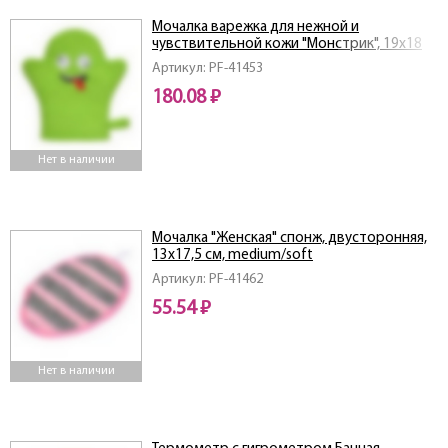
Мочалка варежка для нежной и
чувствительной кожи "Монстрик", 19х18
см, soft
Артикул: PF-41453
180.08 ₽
Нет в наличии
Мочалка "Женская" спонж, двусторонняя,
13х17,5 см, medium/soft
Артикул: PF-41462
55.54 ₽
Нет в наличии