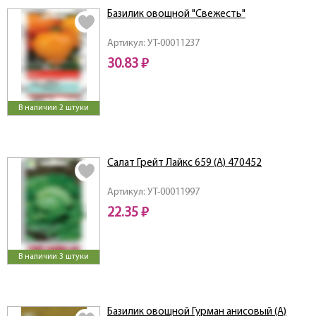
Базилик овощной "Свежесть"
Артикул: УТ-00011237
30.83 ₽
В наличии 2 штуки
Салат Грейт Лайкс 659 (А) 470452
Артикул: УТ-00011997
22.35 ₽
В наличии 3 штуки
Базилик овощной Гурман анисовый (А)