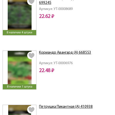
699245
Артикул: УТ-00008689
22.62 ₽
В наличии 4 штуки
Кориандр Авангард (А) 668553
Артикул: УТ-00006976
22.48 ₽
В наличии 1 штука
Петрушка Пикантная (А) 410938