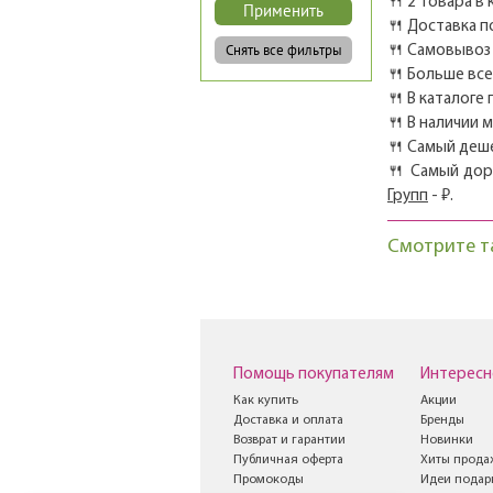
🍴 2 товара в 
🍴 Доставка п
🍴 Самовывоз 
🍴 Больше вс
🍴 В каталоге
🍴 В наличии 
🍴 Самый деш
🍴 Самый дор
Групп
- ₽.
Смотрите т
Помощь покупателям
Интересн
Как купить
Акции
Доставка и оплата
Бренды
Возврат и гарантии
Новинки
Публичная оферта
Хиты прода
Промокоды
Идеи подар