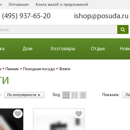
и
Оптовикам
Книга жалоб и предложений
 (495) 937-65-20
ishop@posuda.ru
ка
Дом
Хозтовары
Отдых
Нов
х
Пикник
Походная посуда
Фляги
ги
:
По популярности
По
Вид:
Показать: