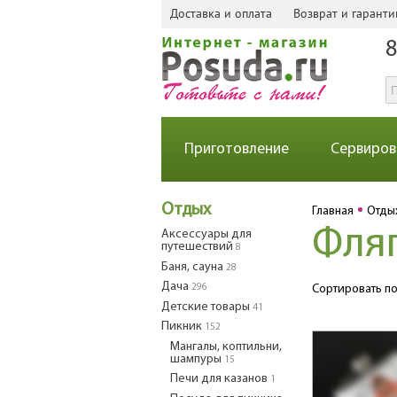
Доставка и оплата
Возврат и гаранти
8
Приготовление
Сервиров
Отдых
Главная
Отды
Фля
Аксессуары для
путешествий
8
Баня, сауна
28
Дача
296
Сортировать по
Детские товары
41
Пикник
152
Мангалы, коптильни,
шампуры
15
Печи для казанов
1