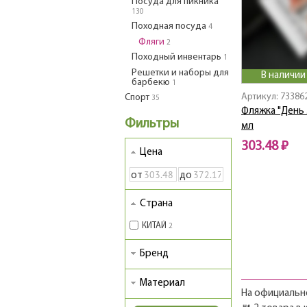
Посуда для пикника
130
Походная посуда
4
Фляги
2
Походный инвентарь
1
Решетки и наборы для
В наличии
барбекю
1
Артикул: 73386
Спорт
35
Фляжка "День 
Фильтры
мл
303.48 ₽
Цена
от
до
Страна
КИТАЙ
2
Бренд
Материал
На официально