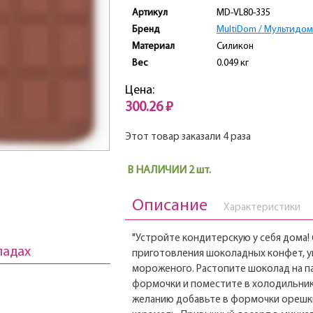
Артикул
MD-VL80-335
Бренд
MultiDom / Мультидом
Материал
Силикон
Вес
0.049 кг
Цена:
300.26 ₽
Этот товар заказали 4 раза
В НАЛИЧИИ 2 шт.
Описание
Характеристики
"Устройте кондитерскую у себя дома
ладах
приготовления шоколадных конфет, у
мороженого. Растопите шоколад на па
формочки и поместите в холодильник 
желанию добавьте в формочки орешки