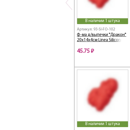
В наличии 1 штука
Артикул: 93-SI-FO-102
Ф-ма д/выпечки "Дракон"
20х14х4см Linea Silicone
45.75 ₽
В наличии 1 штука