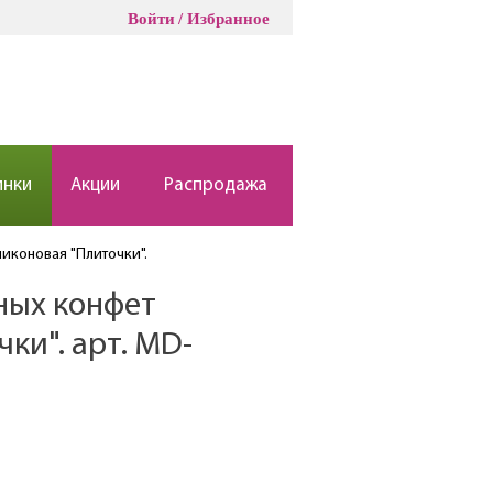
Войти
Избранное
инки
Акции
Распродажа
иконовая "Плиточки".
ных конфет
ки". арт. MD-