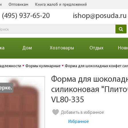
и
Оптовикам
Книга жалоб и предложений
 (495) 937-65-20
ishop@posuda.ru
ка
Дом
Хозтовары
Отдых
Нов
надлежности
Формы кулинарные
Форма для шоколадных конфет сил
Форма для шоколад
Количество
ерке.
силиконовая "Плиточ
VL80-335
Добавить в избранное
Избранное