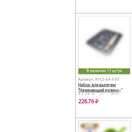
В наличии 11 штук
Артикул: 93-CS-EA-S-07
Набор для выпечки
"Начинающий кулинар"
24х18х2 см Linea EASY
228.76 ₽