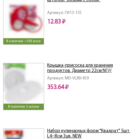
Штопор "Возьми с собой"
Артикул: ГИ13-135
12.83 ₽
В наличии >100 штук
Крышка-присоска для хранения
продуктов. Диаметр 22см NEW
Артикул: MD-VL80-459
353.64 ₽
В наличии 2 штуки
Набор кулинарных форм "Квадрат" 5шт.
L4~8см 3цв. NEW