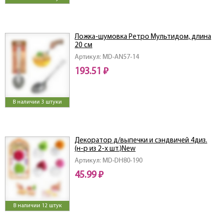
Ложка-шумовка Ретро Мультидом, длина
20 см
Артикул: MD-AN57-14
193.51 ₽
В наличии 3 штуки
Декоратор д/выпечки и сэндвичей 4диз.
(н-р из 2-х шт.)New
Артикул: MD-DH80-190
45.99 ₽
В наличии 12 штук