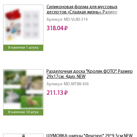
Силиконовая форма для муссовых
десертов «Сладкая жизнь». Размер
29,5х17х3см.
Артикул: MD-VL80-314
318.04 ₽
В наличии 1 штука
Разделочная доска "Кролик ФОТО". Размер
29х17см. 4диз. NEW
Артикул: MD-МТ88-436
211.13 ₽
В наличии 10 штук
ШУМОВКА-щипцы "Фритюр" 29*9,5см NEW