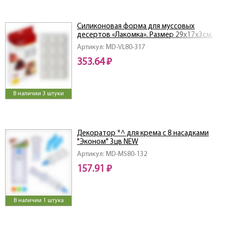
Силиконовая форма для муссовых
десертов «Лакомка». Размер 29х17х3см.
Артикул: MD-VL80-317
353.64 ₽
В наличии 3 штуки
Декоратор *^ для крема с 8 насадками
"Эконом" 3цв NEW
Артикул: MD-MS80-132
157.91 ₽
В наличии 1 штука