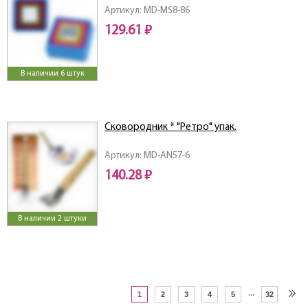
Артикул: MD-MS8-86
129.61 ₽
В наличии 6 штук
Сковородник * "Ретро" упак.
Артикул: MD-AN57-6
140.28 ₽
В наличии 2 штуки
...
1
2
3
4
5
32