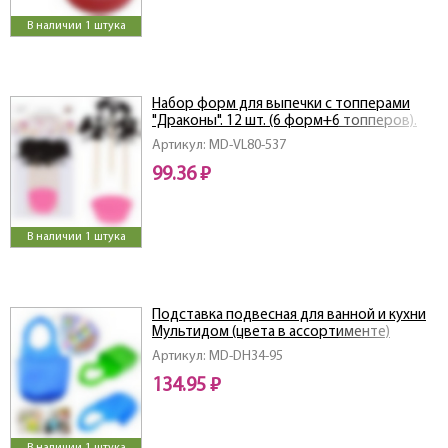
В наличии 1 штука
Набор форм для выпечки с топперами
"Драконы". 12 шт. (6 форм+6 топперов).
Размер формы: 7,5х3 см. NEW
Артикул: MD-VL80-537
99.36 ₽
В наличии 1 штука
Подставка подвесная для ванной и кухни
Мультидом (цвета в ассортименте)
Артикул: MD-DH34-95
134.95 ₽