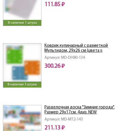
111.85 ₽
В наличии 1 штука
Коврик кулинарный с разметкой
Мультидом, 29х26 см (цвета в
ассортименте) (68.103)
Артикул: MD-DH80-134
300.26 ₽
В наличии 3 штуки
Разделочная доска "Зимние города".
Размер 29х17см. 4диз. NEW
Артикул: MD-МТ2-143
211.13 ₽