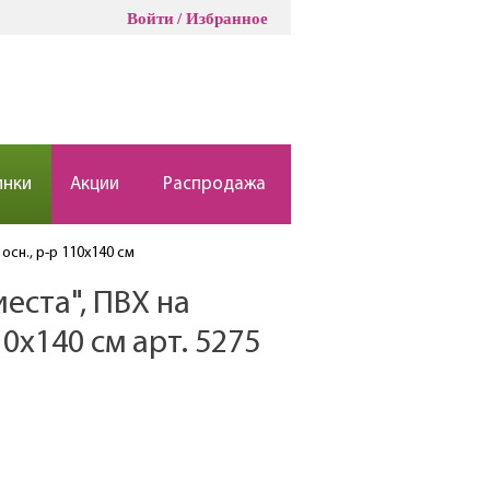
Войти
Избранное
инки
Акции
Распродажа
осн., р-р 110х140 см
еста", ПВХ на
10х140 см арт. 5275