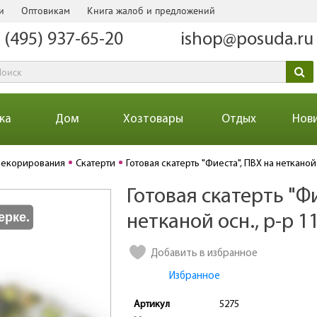
и
Оптовикам
Книга жалоб и предложений
 (495) 937-65-20
ishop@posuda.ru
ка
Дом
Хозтовары
Отдых
Нов
декорирования
Скатерти
Готовая скатерть "Фиеста", ПВХ на нетканой 
Готовая скатерть "Фи
Количество
ерке.
нетканой осн., р-р 1
Добавить в избранное
Избранное
Артикул
5275