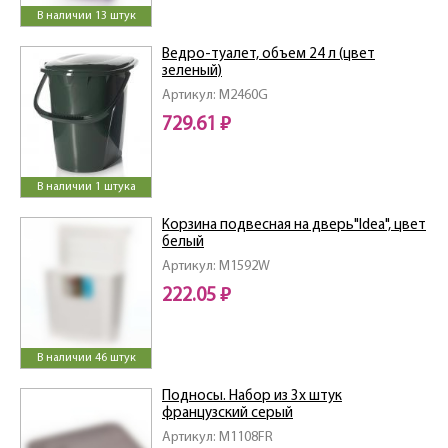
В наличии 13 штук
Ведро-туалет, объем 24 л (цвет
зеленый)
Артикул: M2460G
729.61 ₽
В наличии 1 штука
Корзина подвесная на дверь"Idea", цвет
белый
Артикул: M1592W
222.05 ₽
В наличии 46 штук
Подносы. Набор из 3х штук
французcкий серый
Артикул: M1108FR