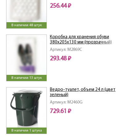
256.44 ₽
В наличии 48 штук
Коробка для хранения обуви
380х205х130 мм (прозрачный)
Артикул: M2869C
293.48 ₽
В наличии 13 штук
Ведро-туалет, объем 24 л (цвет
зеленый)
Артикул: M2460G
729.61 ₽
В наличии 1 штука