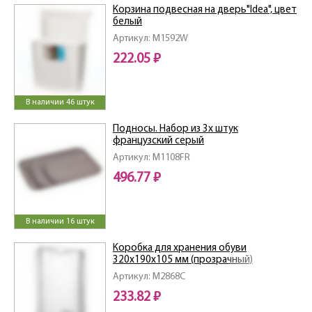
Корзина подвесная на дверь"Idea", цвет
белый
Артикул: M1592W
222.05 ₽
В наличии 46 штук
Подносы. Набор из 3х штук
французcкий серый
Артикул: M1108FR
496.77 ₽
В наличии 16 штук
Коробка для хранения обуви
320х190х105 мм (прозрачный)
Артикул: M2868C
233.82 ₽