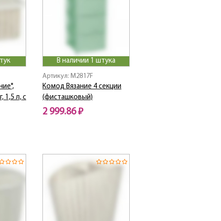
тук
В наличии 1 штука
Артикул: M2817F
ние",
Комод Вязание 4 секции
 1,5 л, с
(фисташковый)
2 999.86 ₽