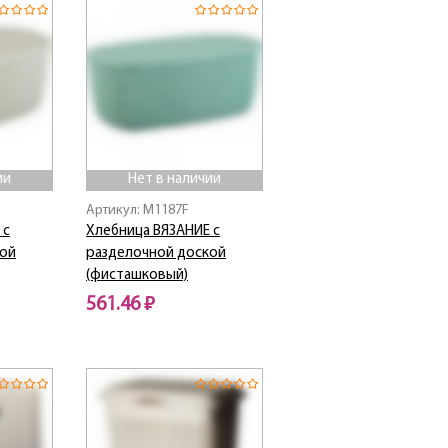
ии
Нет в наличии
Артикул: M1187F
 с
Хлебница ВЯЗАНИЕ с
кой
разделочной доской
(фисташковый)
561.46 ₽
Нет в наличии