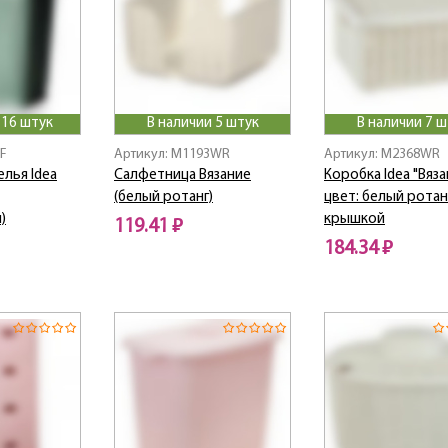
 16 штук
В наличии 5 штук
В наличии 7 ш
2F
Артикул: M1193WR
Артикул: M2368WR
елья Idea
Салфетница Вязание
Коробка Idea "Вяза
(белый ротанг)
цвет: белый ротанг,
)
крышкой
119.41 ₽
184.34 ₽