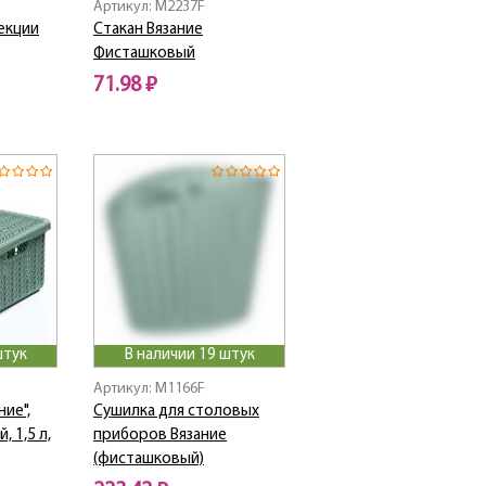
Артикул: M2237F
екции
Стакан Вязание
Фисташковый
71.98 ₽
штук
В наличии 19 штук
Артикул: M1166F
ние",
Сушилка для столовых
 1,5 л,
приборов Вязание
(фисташковый)