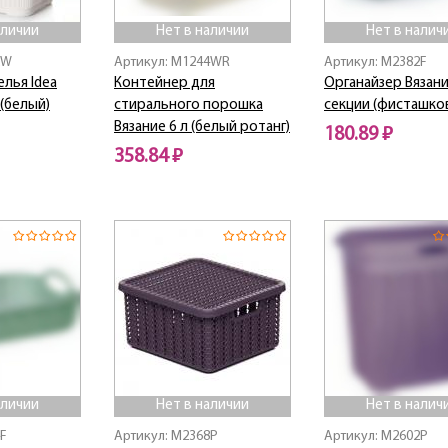
аличии
Нет в наличии
Нет в налич
2W
Артикул: M1244WR
Артикул: M2382F
елья Idea
Контейнер для
Органайзер Вязани
 (белый)
стирального порошка
секции (фисташко
Вязание 6 л (белый ротанг)
180.89 ₽
358.84 ₽
Нет в наличии
Нет в наличии
аличии
Нет в наличии
Нет в налич
4F
Артикул: M2368P
Артикул: M2602P