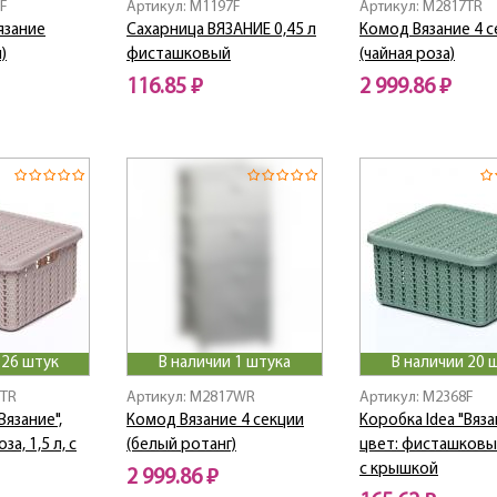
3F
Артикул: M1197F
Артикул: M2817TR
язание
Сахарница ВЯЗАНИЕ 0,45 л
Комод Вязание 4 с
)
фисташковый
(чайная роза)
116.85 ₽
2 999.86 ₽
 26 штук
В наличии 1 штука
В наличии 20 
8TR
Артикул: M2817WR
Артикул: M2368F
Вязание",
Комод Вязание 4 секции
Коробка Idea "Вяза
за, 1,5 л, с
(белый ротанг)
цвет: фисташковый,
с крышкой
2 999.86 ₽