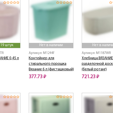
 19 штук
Нет в наличии
Нет в налич
7TR
Артикул: M1244F
Артикул: M1187WR
АНИЕ 0,45 л
Контейнер для
Хлебница ВЯЗАНИЕ
стирального порошка
разделочной дос
Вязание 6 л (фисташковый)
(белый ротанг)
377.73 ₽
721.23 ₽
Нет в наличии
Нет в наличии