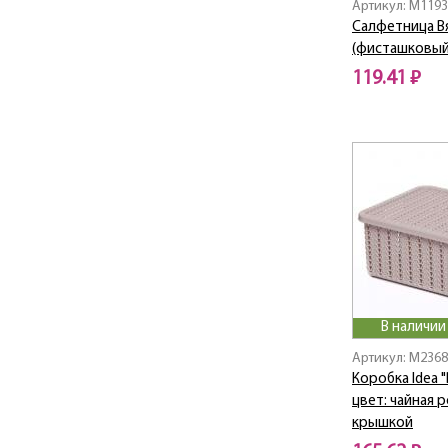
Артикул: M119
Классик
Салфетница В
КЛАССИК ДЕКО
(фисташковый
КОЛИБРИ
119.41 ₽
Кристалл
Кружево
ЛЕНИВКА
Ленивка Люкс
Ливия
ЛИЛИЯ
Лотос
ЛОТОС ДЕКО
ЛУЖОК
ЛЮКС
В наличии
МЕГА
Артикул: M236
Модерн
Коробка Idea "
Мозаика
цвет: чайная ро
Мозайка
крышкой
НАХОДКА