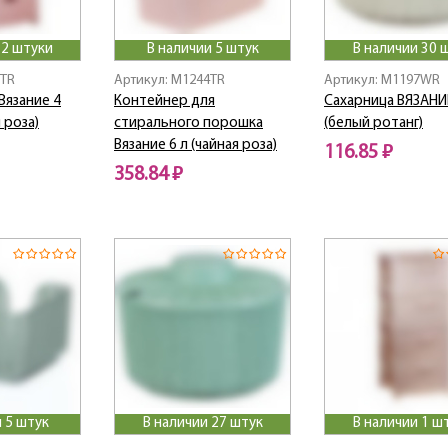
 2 штуки
В наличии 5 штук
В наличии 30 
7TR
Артикул: M1244TR
Артикул: M1197WR
Вязание 4
Контейнер для
Сахарница ВЯЗАНИЕ
 роза)
стирального порошка
(белый ротанг)
Вязание 6 л (чайная роза)
116.85 ₽
358.84 ₽
 5 штук
В наличии 27 штук
В наличии 1 ш