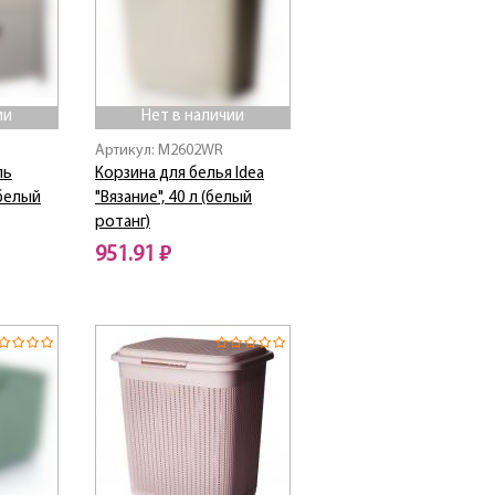
ии
Нет в наличии
Артикул: M2602WR
ль
Корзина для белья Idea
(белый
"Вязание", 40 л (белый
ротанг)
951.91 ₽
Нет в наличии