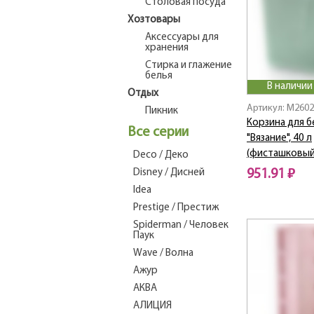
Столовая посуда
Хозтовары
Аксессуары для
хранения
Стирка и глажение
белья
В наличии
Отдых
Артикул: M260
Пикник
Корзина для б
Все серии
"Вязание", 40 л
(фисташковый
Deco / Деко
Disney / Дисней
951.91 ₽
Idea
Prestige / Престиж
Spiderman / Человек
Паук
Wave / Волна
Ажур
АКВА
АЛИЦИЯ