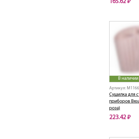
165.62 ₽
НЕО
НИКА ДЕКО
ОКЕАНИК
ОРБИ
Павлин
Пастель
Пирамида
ПИРУЛА
Практик
ПРЕСТИЖ
В наличии
ПРИЗМА
Артикул: M116
Профи
Сушилка для 
Респект
приборов Вяза
РИО
роза)
Ролл
223.42 ₽
Роса
Ротанг
Рябина