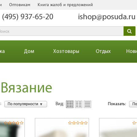
и
Оптовикам
Книга жалоб и предложений
 (495) 937-65-20
ishop@posuda.ru
ка
Дом
Хозтовары
Отдых
Нов
 Вязание
:
По популярности
По
Вид:
Показать: