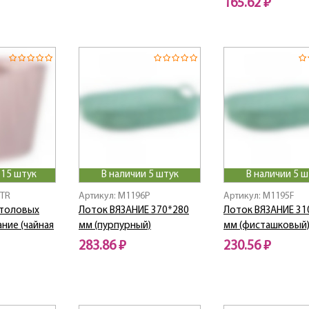
165.62 ₽
 15 штук
В наличии 5 штук
В наличии 5 ш
6TR
Артикул: M1196P
Артикул: M1195F
столовых
Лоток ВЯЗАНИЕ 370*280
Лоток ВЯЗАНИЕ 31
ние (чайная
мм (пурпурный)
мм (фисташковый
283.86 ₽
230.56 ₽