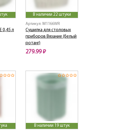
штук
В наличии 22 штуки
Артикул: M1166WR
 0,45 л
Сушилка для столовых
приборов Вязание (белый
ротанг)
279.99 ₽
тука
В наличии 19 штук