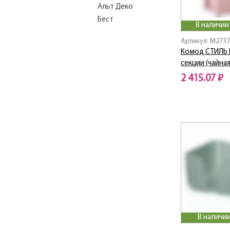
Альт Деко
Бест
В наличии
БЛЕСК
Артикул: M273
БЛЕСК ГРАНД
Комод СТИЛЬ 
БЛЕСК СТАНДАРТ
секции (чайная
БЛЕСК ЭКОНОМ
2 415.07 ₽
Бязь
Вельвет
Волна
Вязание
ГЕФЕСТ
Глянец
ДЕКО
Деко Disney
ЕЛОЧКА
ЗВЁЗДНЫЕ ВОЙНЫ
ИДЕАЛ
В наличии
ИНФИНИТИ