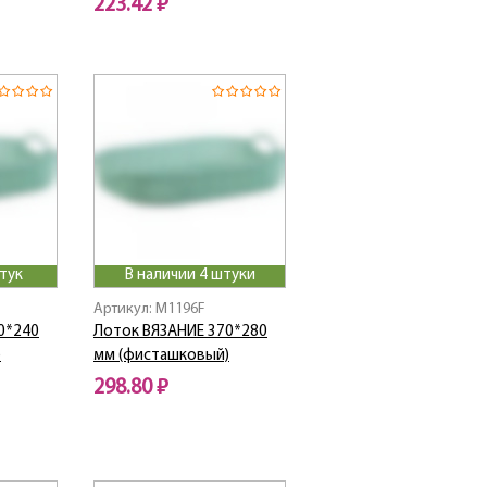
223.42 ₽
тук
В наличии 4 штуки
Артикул: M1196F
0*240
Лоток ВЯЗАНИЕ 370*280
)
мм (фисташковый)
298.80 ₽