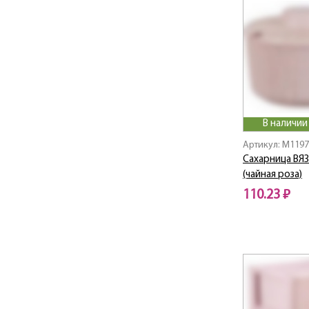
СВИНГ
СТАНДАРТ
СТАР ДЕКО
СТИЛЬ
СУПЕР-ПУПЕР
Твин
ТИТАН
В наличии
ТРАВКА
Артикул: M119
ТУБУС ДЕКО
Сахарница ВЯЗ
УНИВЕРСАЛ
(чайная роза)
ФАННИ МИНИ
110.23 ₽
ФЛАУЭР
ФЛОРА
ФРЕШ
Хаос
Эконом
Этна