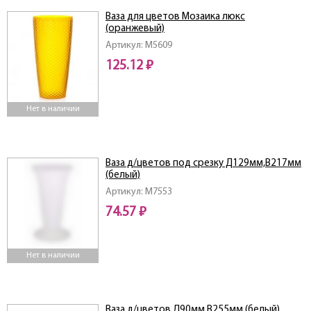
Ваза для цветов Мозаика люкс
(оранжевый)
Артикул: M5609
125.12 ₽
Нет в наличии
Ваза д/цветов под срезку Д129мм,В217мм
(белый)
Артикул: M7553
74.57 ₽
Нет в наличии
Ваза д/цветов Д90мм,В255мм (белый)