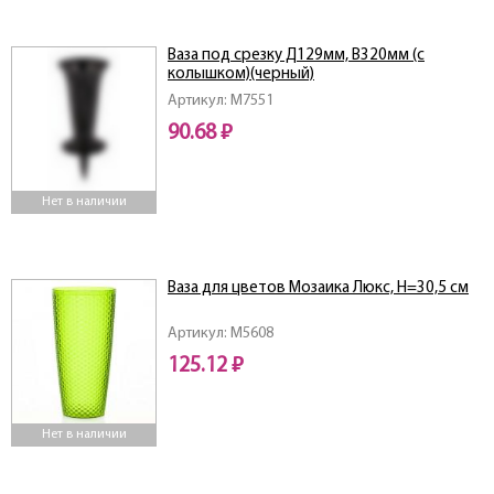
Ваза под срезку Д129мм, В320мм (с
колышком)(черный)
Артикул: M7551
90.68 ₽
Нет в наличии
Ваза для цветов Мозаика Люкс, Н=30,5 см
Артикул: M5608
125.12 ₽
Нет в наличии