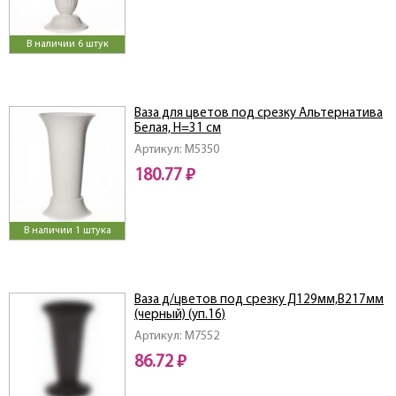
В наличии 6 штук
Ваза для цветов под срезку Альтернатива
Белая, Н=31 см
Артикул: M5350
180.77 ₽
В наличии 1 штука
Ваза д/цветов под срезку Д129мм,В217мм
(черный) (уп.16)
Артикул: M7552
86.72 ₽