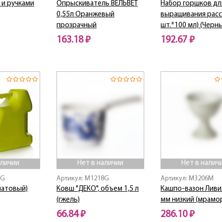
 и ручками
Опрыскиватель ВЕЛЬВЕТ
Набор горшков дл
0,55л Оранжевый
выращивания расс
прозрачный
шт.*100 мл) (Черн
163.18 ₽
192.67 ₽
Нет в наличии
аличии
Нет в наличии
Нет в налич
3G
Артикул: M1218G
Артикул: M3206M
алатовый)
Ковш "ДЕКО", объем 1,5 л
Кашпо-вазон Ливи
(гжель)
мм низкий (мрамо
66.84 ₽
286.10 ₽