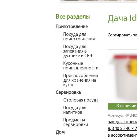
Все разделы
Дача Id
Приготовление
Посуда для
Сортировать по
приготовления
Посуда для
запекания в
духовке и СВЧ
Кухонные
принадлежности
Приспособления
для хранения на
кухне
Сервировка
Столовая посуда
В наличии
Посуда для
напитков
Артикул: -M240
Предметы
Бак для солен
сервировки
л, 340 х 240 х
Дом
в ассортимен