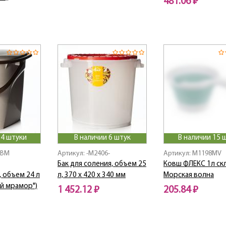
481.06 ₽
 4 штуки
В наличии 6 штук
В наличии 15 
0BM
Артикул: -M2406-
Артикул: M1198MV
Бак для соления, объем 25
Ковш ФЛЕКС 1л ск
 объем 24 л
л, 370 х 420 х 340 мм
Морская волна
ый мрамор")
1 452.12 ₽
205.84 ₽