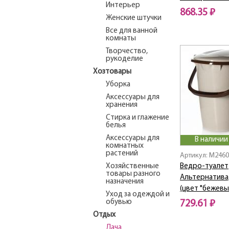
Интерьер
868.35 ₽
Женские штучки
Все для ванной
комнаты
Творчество,
рукоделие
Хозтовары
Уборка
Аксессуары для
хранения
Стирка и глажение
белья
Аксессуары для
В наличии
комнатных
растений
Артикул: M246
Хозяйственные
Ведро-туалет
товары разного
Альтернатива,
назначения
(цвет "бежев
Уход за одеждой и
обувью
729.61 ₽
Отдых
Дача