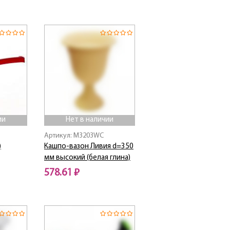
ии
Нет в наличии
Артикул: M3203WC
)
Кашпо-вазон Ливия d=350
мм высокий (белая глина)
578.61 ₽
Нет в наличии