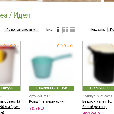
ea / Идея
:
По популярности
По
Вид:
Показать:
 3 штуки
В наличии 28 штук
В наличии 21 ш
5-
Артикул: M1215A
Артикул: M2459WR
ия, объем 13
Ковш 1 л (аквамарин)
Ведро-туалет 16л
 290 мм (цвет
белый ротанг)
70.76 ₽
те)