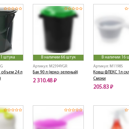
 1 штука
В наличии 66 штук
В наличии 16 
0G
Артикул: M2394YGR
Артикул: M1198S
 объем 24 л
Бак 90 л (ярко-зеленый)
Ковш ФЛЕКС 1л ск
)
Смоки
2 310.48 ₽
205.83 ₽