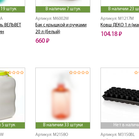
 19 штук
В наличии 7 штук
В наличии 23 
8A
Артикул: M6002W
Артикул: M1217M
ь ВЕЛЬВЕТ
Бак с крышкой и ручками
Ковш ДЕКО 1 л (ма
ин
20 л (белый)
104.18 ₽
660 ₽
 5 штук
В наличии 33 штуки
Нет в налич
3W
Артикул: M2158O
Артикул: M3150BL