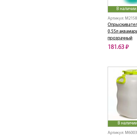
Деко Disney
В наличии
ЕЛОЧКА
Артикул: M215
ЗВЁЗДНЫЕ ВОЙНЫ
Опрыскивател
ИДЕАЛ
0,55л аквамар
ИНФИНИТИ
прозрачный
Классик
181.63 ₽
КЛАССИК ДЕКО
КОЛИБРИ
Кристалл
Кружево
ЛЕНИВКА
Ленивка Люкс
Ливия
ЛИЛИЯ
Лотос
ЛОТОС ДЕКО
В наличии
ЛУЖОК
Артикул: M600
ЛЮКС