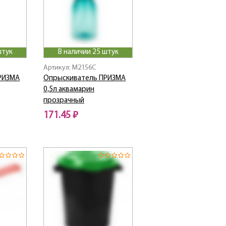
штук
В наличии 25 штук
Артикул: M2156C
РИЗМА
Опрыскиватель ПРИЗМА
0,5л аквамарин
прозрачный
171.45 ₽