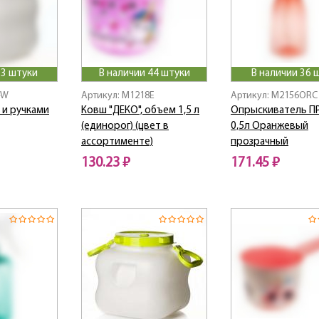
 3 штуки
В наличии 44 штуки
В наличии 36 
4W
Артикул: M1218E
Артикул: M2156ORC
 и ручками
Ковш "ДЕКО", объем 1,5 л
Опрыскиватель П
(единорог) (цвет в
0,5л Оранжевый
ассортименте)
прозрачный
130.23 ₽
171.45 ₽