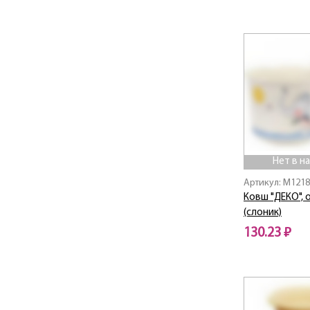
РИО
Ролл
Роса
Ротанг
Рябина
СВИНГ
СТАНДАРТ
СТАР ДЕКО
СТИЛЬ
Нет в н
СУПЕР-ПУПЕР
Артикул: M121
Твин
Ковш "ДЕКО", 
ТИТАН
(слоник)
ТРАВКА
130.23 ₽
ТУБУС ДЕКО
УНИВЕРСАЛ
Нет в наличии
ФАННИ МИНИ
ФЛАУЭР