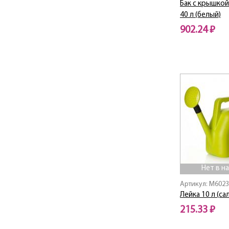
Бак с крышкой
МЕГА
40 л (белый)
Модерн
902.24 ₽
Мозаика
Мозайка
НАХОДКА
НЕО
НИКА ДЕКО
ОКЕАНИК
ОРБИ
Павлин
Пастель
Пирамида
ПИРУЛА
Нет в н
Практик
Артикул: M602
ПРЕСТИЖ
Лейка 10 л (с
ПРИЗМА
215.33 ₽
Профи
Респект
Нет в наличии