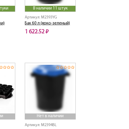
штуки
В наличии 11 штук
Артикул: M2393YG
ки)
Бак 60 л (ярко-зеленый)
1 622.52 ₽
ии
Нет в наличии
Артикул: M2394BL