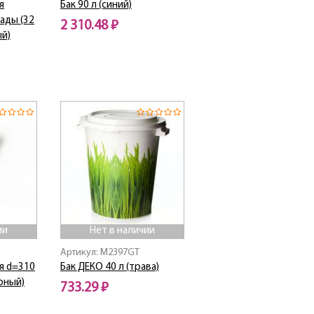
я
Бак 90 л (синий)
ады (32
2 310.48 ₽
ый)
Нет в наличии
ии
Нет в наличии
Артикул: M2397GT
я d=310
Бак ДЕКО 40 л (трава)
рный)
733.29 ₽
Нет в наличии