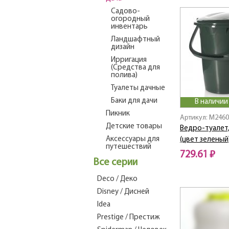
Садово-
огородный
инвентарь
Ландшафтный
дизайн
Ирригация
(Средства для
полива)
Туалеты дачные
Баки для дачи
В наличии
Пикник
Артикул: M246
Детские товары
Ведро-туалет,
Аксессуары для
(цвет зеленый
путешествий
729.61 ₽
Все серии
Deco / Деко
Disney / Дисней
Idea
Prestige / Престиж