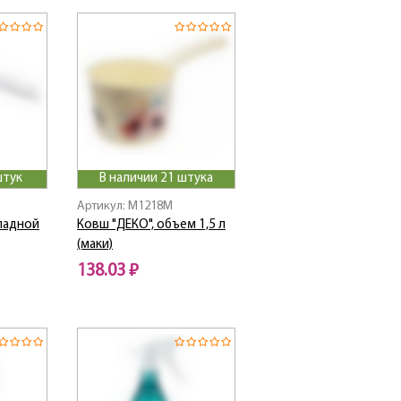
штук
В наличии 21 штука
Артикул: M1218M
ладной
Ковш "ДЕКО", объем 1,5 л
(маки)
138.03 ₽