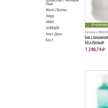
Spiderman / Человек
Паук
Wave / Волна
Ажур
АКВА
В наличии
АЛИЦИЯ
Артикул: M600
Альт Деко
Бак с крышкой
Бест
60 л (белый)
БЛЕСК
1 248.74 ₽
БЛЕСК ГРАНД
БЛЕСК СТАНДАРТ
БЛЕСК ЭКОНОМ
Бязь
Вельвет
Волна
Вязание
ГЕФЕСТ
Глянец
ДЕКО