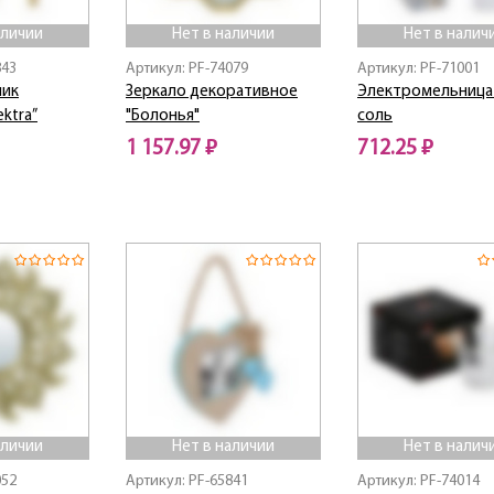
аличии
Нет в наличии
Нет в налич
843
Артикул: PF-74079
Артикул: PF-71001
ник
Зеркало декоративное
Электромельница
ektra”
"Болонья"
соль
1 157.97 ₽
712.25 ₽
Нет в наличии
Нет в наличии
аличии
Нет в наличии
Нет в налич
052
Артикул: PF-65841
Артикул: PF-74014