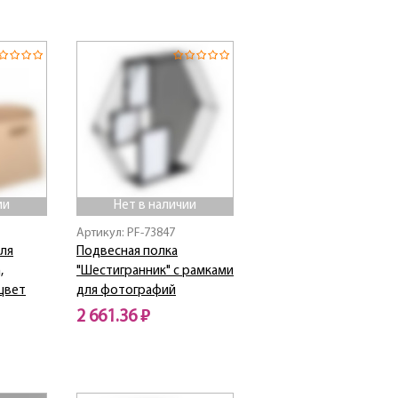
ии
Нет в наличии
Артикул: PF-73847
ля
Подвесная полка
,
"Шестигранник" с рамками
 цвет
для фотографий
2 661.36 ₽
Нет в наличии