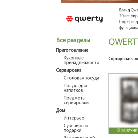
Бренд Qwe
20 лет фир
Под бренд
функциона
Все разделы
QWERT
Приготовление
Кухонные
Сортировать по
принадлежности
Сервировка
Столовая посуда
Посуда для
напитков
Предметы
сервировки
Дом
Интерьер
Сувениры и
В наличии
подарки