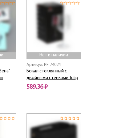
ии
Нет в наличии
Артикул: PF-74024
Вена"
Бокал стеклянный с
ки
двойными стенками Tulip
589.36 ₽
Нет в наличии