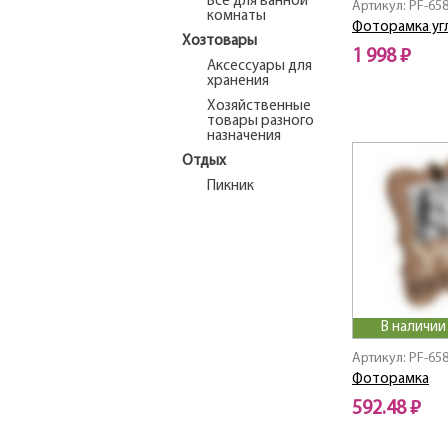
Все для ванной
Артикул: PF-65
комнаты
Фоторамка уг
Хозтовары
1 998 ₽
Аксессуары для
хранения
Хозяйственные
товары разного
назначения
Отдых
Пикник
В наличии
Артикул: PF-65
Фоторамка
592.48 ₽