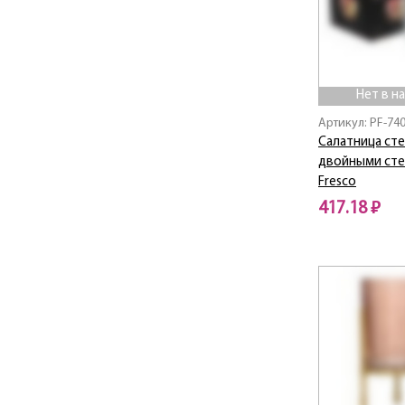
Нет в н
Артикул: PF-74
Салатница сте
двойными сте
Fresco
417.18 ₽
Нет в наличии