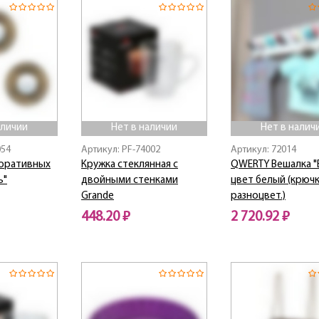
аличии
Нет в наличии
Нет в налич
054
Артикул: PF-74002
Артикул: 72014
оративных
Кружка стеклянная с
QWERTY Вешалка "
ь"
двойными стенками
цвет белый (крюч
Grande
разноцвет.)
448.20 ₽
2 720.92 ₽
Нет в наличии
Нет в наличии