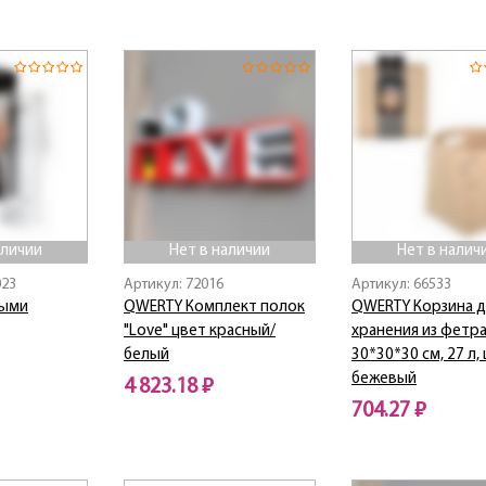
Нет в наличии
аличии
Нет в наличии
Нет в налич
023
Артикул: 72016
Артикул: 66533
ными
QWERTY Комплект полок
QWERTY Корзина д
"Love" цвет красный/
хранения из фетра
белый
30*30*30 см, 27 л,
бежевый
4 823.18 ₽
704.27 ₽
Нет в наличии
Нет в наличии