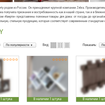
rty родом из России. Он принадлежит крупной компании Zebra. Производитель 
ма получила признание и востребованность как в нашей стране, так и в ближн
ом «Кверти» представлены полезные товары для дома: от посуды до органай
льную, стильную продукцию, которая соответствует современным стандартам 
Y
:
По популярности
По
Вид:
Показать:
 1 штука
В наличии 1 штука
В наличии 1 ш