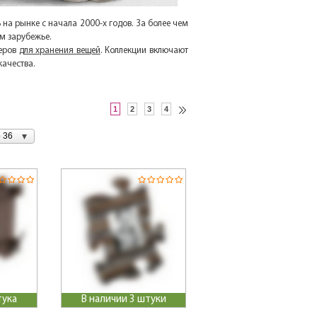
на рынке с начала 2000-х годов. За более чем
ем зарубежье.
зеров
для хранения вещей
. Коллекции включают
качества.
1
2
3
4
 36
тука
В наличии 3 штуки