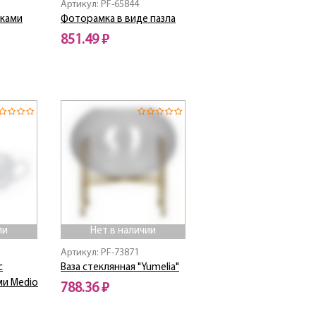
Артикул: PF-65844
чками
Фоторамка в виде пазла
851.49 ₽
ии
Нет в наличии
Артикул: PF-73871
с
Ваза стеклянная "Yumelia"
и Medio
788.36 ₽
Нет в наличии