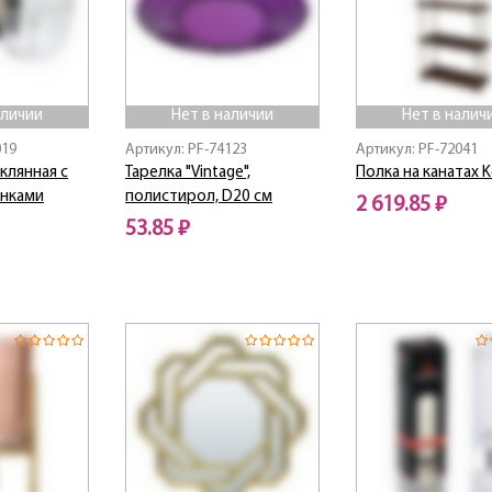
аличии
Нет в наличии
Нет в налич
019
Артикул: PF-74123
Артикул: PF-72041
клянная с
Тарелка "Vintage",
Полка на канатах 
нками
полистирол, D20 см
2 619.85 ₽
53.85 ₽
Нет в наличии
Нет в наличии