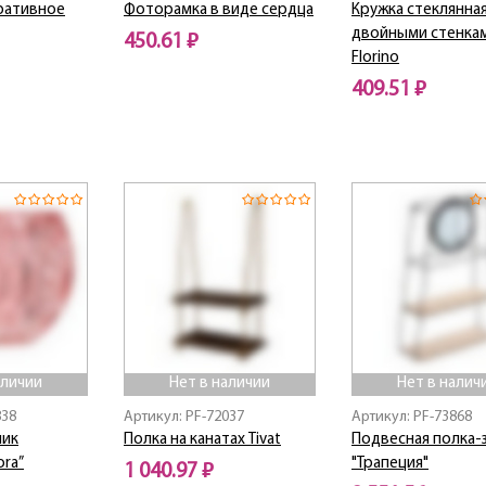
ративное
Фоторамка в виде сердца
Кружка стеклянная
двойными стенка
450.61 ₽
Florino
Нет в наличии
409.51 ₽
Нет в наличии
аличии
Нет в наличии
Нет в налич
838
Артикул: PF-72037
Артикул: PF-73868
ник
Полка на канатах Tivat
Подвесная полка-
ora”
"Трапеция"
1 040.97 ₽