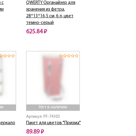
 с
QWERTY Органайзер для
ми
хранения из фетра,
28*13*16,5 см, 6 л, цвет
темно-серый
625.84 ₽
Нет в наличии
ии
Нет в наличии
Артикул: PF-74103
зеркало
Пакет для цветов "Призма"
89.89 ₽