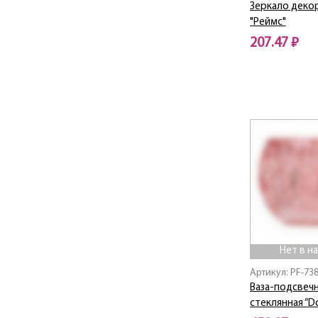
Зеркало деко
"Реймс"
207.47 ₽
Нет в наличии
Нет в н
Артикул: PF-73
Ваза-подсвеч
стеклянная “D