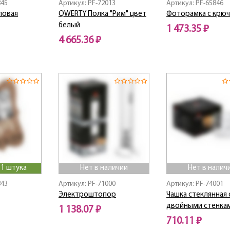
845
Артикул: PF-72013
Артикул: PF-65846
ловая
QWERTY Полка "Рим" цвет
Фоторамка с крю
белый
1 473.35 ₽
4 665.36 ₽
 1 штука
Нет в наличии
Нет в налич
843
Артикул: PF-71000
Артикул: PF-74001
Электроштопор
Чашка стеклянная 
двойными стенкам
1 138.07 ₽
710.11 ₽
Нет в наличии